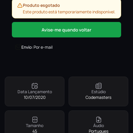
Produto esgotado
Este produto está temporariamente indisponível.
Avise-me quando voltar
Envío
:
Por e-mail
Data Lançamento
Estúdio
10/07/2020
Codemasters
Tamanho
Áudio
45
Portugues