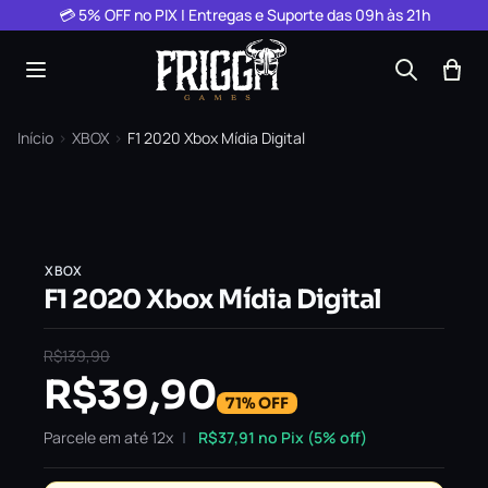
Pular para o conteúdo
💳 5% OFF no PIX | Entregas e Suporte das 09h às 21h
Início
›
XBOX
›
F1 2020 Xbox Mídia Digital
XBOX
F1 2020 Xbox Mídia Digital
R$
139,90
R$
39,90
71% OFF
Parcele em até 12x
R$
37,91
no Pix (5% off)