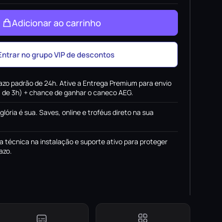
Adicionar ao carrinho
Entrar no grupo VIP de descontos
azo padrão de 24h. Ative a Entrega Premium para envio
x. de 3h) + chance de ganhar o caneco AEG.
 glória é sua. Saves, online e troféus direto na sua
a técnica na instalação e suporte ativo para proteger
azo.