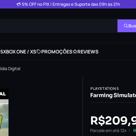
💳 5% OFF no PIX | Entregas e Suporte das 09h às 21h
Bus
 5
XBOX ONE / XS
PROMOÇÕES
REVIEWS
dia Digital
PLAYSTATION 5
Farming Simulato
R$
209,
Parcele em até 12x
R