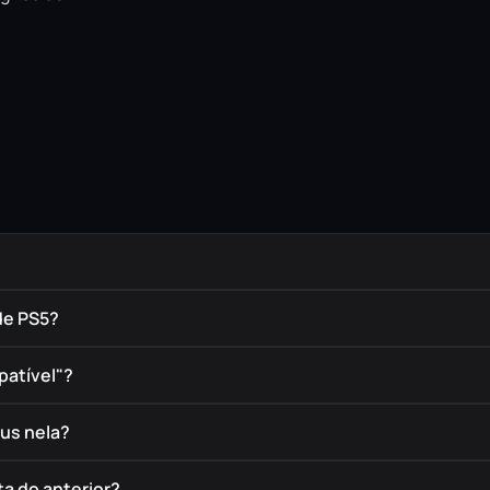
de PS5?
patível"?
éus nela?
a do anterior?