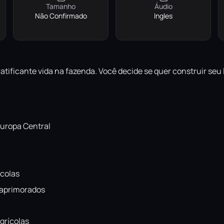
Tamanho
Áudio
Não Confirmado
Ingles
gratificante vida na fazenda. Você decide se quer construir s
Europa Central
ícolas
s aprimorados
grícolas