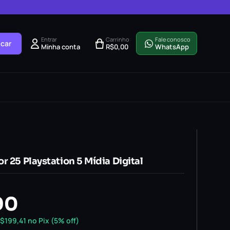
Entrar
Carrinho
Fale conosco
car
Minha conta
R$
0,00
WhatsApp
r 25 Playstation 5 Mídia Digital
90
$
199,41
no Pix (5% off)