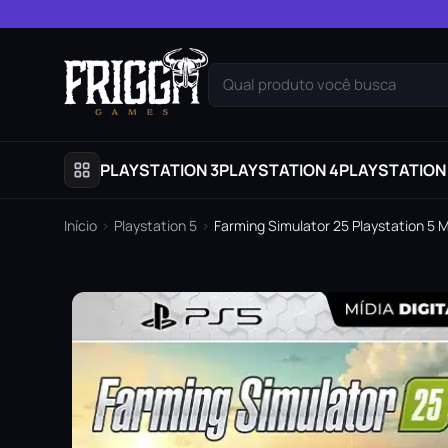
Pular para o conteúdo
Qual produto você busca
PLAYSTATION 3
PLAYSTATION 4
PLAYSTATION
Início
›
Playstation 5
›
Farming Simulator 25 Playstation 5 Mí