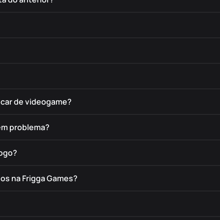
rocar de videogame?
tem problema?
jogo?
dos na Frigga Games?