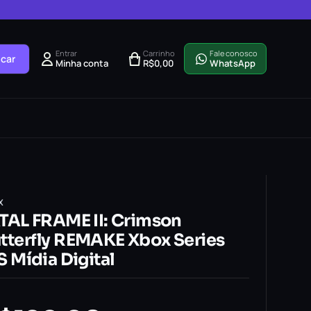
Entrar
Carrinho
Fale conosco
car
Minha conta
R$
0,00
WhatsApp
X
TAL FRAME II: Crimson
tterfly REMAKE Xbox Series
S Mídia Digital