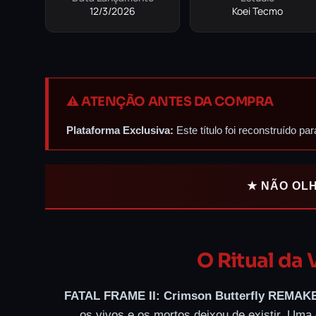
12/3/2026
Koei Tecmo
⚠️ ATENÇÃO ANTES DA COMPRA
Plataforma Exclusiva:
Este título foi reconstruído p
★ NÃO OL
O Ritual da
FATAL FRAME II: Crimson Butterfly REMAK
os vivos e os mortos deixou de existir. Um