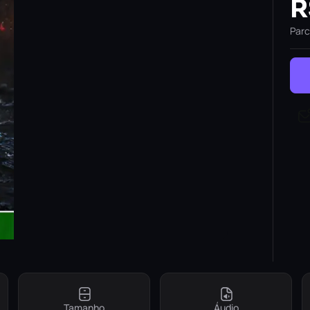
R
Parc
Tamanho
Áudio