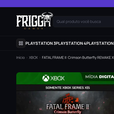
Pular para o conteúdo
Qual produto você busca
PLAYSTATION 3
PLAYSTATION 4
PLAYSTATION
Início
›
XBOX
›
FATAL FRAME II: Crimson Butterfly REMAKE Xb