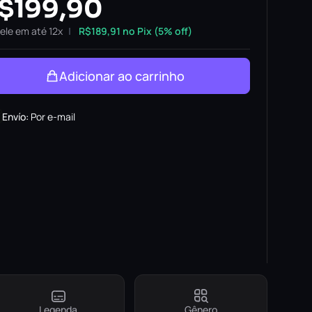
$
199,90
ele em até 12x
R$
189,91
no Pix (5% off)
Adicionar ao carrinho
Envío
:
Por e-mail
Legenda
Gênero