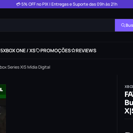
💳 5% OFF no PIX | Entregas e Suporte das 09h às 21h
Bus
 5
XBOX ONE / XS
PROMOÇÕES
REVIEWS
ox Series X|S Mídia Digital
XBO
FA
Bu
X|