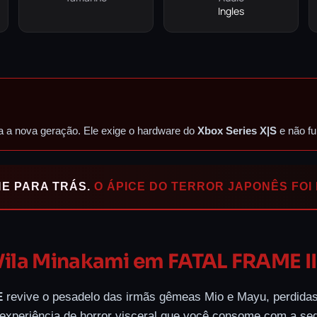
Ingles
ara a nova geração. Ele exige o hardware do
Xbox Series X|S
e não fu
HE PARA TRÁS.
O ÁPICE DO TERROR JAPONÊS FOI
 Vila Minakami em FATAL FRAME II
E
revive o pesadelo das irmãs gêmeas Mio e Mayu, perdidas
a experiência de horror visceral que você consome com a s