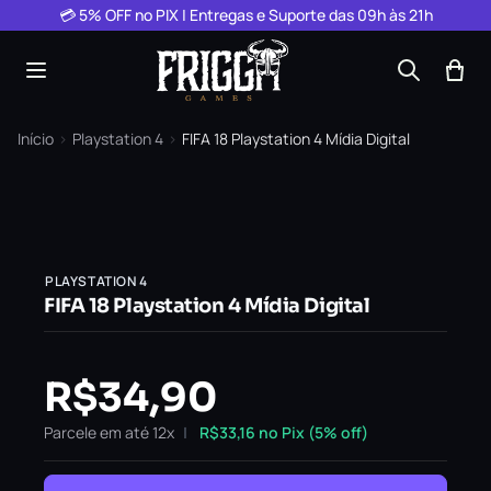
Pular para o conteúdo
💳 5% OFF no PIX | Entregas e Suporte das 09h às 21h
Início
›
Playstation 4
›
FIFA 18 Playstation 4 Mídia Digital
PLAYSTATION 4
FIFA 18 Playstation 4 Mídia Digital
R$
34,90
Parcele em até 12x
R$
33,16
no Pix (5% off)