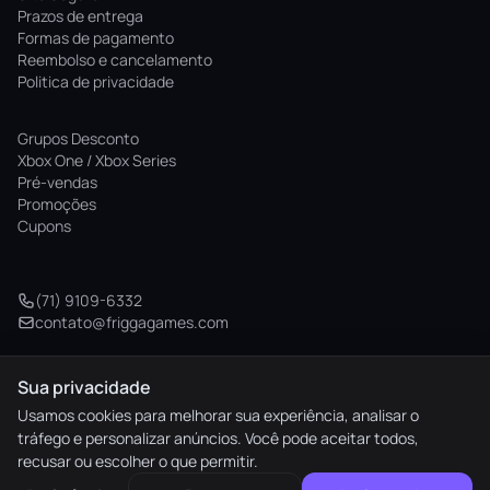
Prazos de entrega
Formas de pagamento
Reembolso e cancelamento
Politica de privacidade
Grupos Desconto
Xbox One / Xbox Series
Pré-vendas
Promoções
Cupons
(71) 9109-6332
contato@friggagames.com
Sua privacidade
© 2026 Frigga Games. Todos os direitos reservados.
Usamos cookies para melhorar sua experiência, analisar o
tráfego e personalizar anúncios. Você pode aceitar todos,
elo
AMEX
pix
HIPER
recusar ou escolher o que permitir.
M. Pago