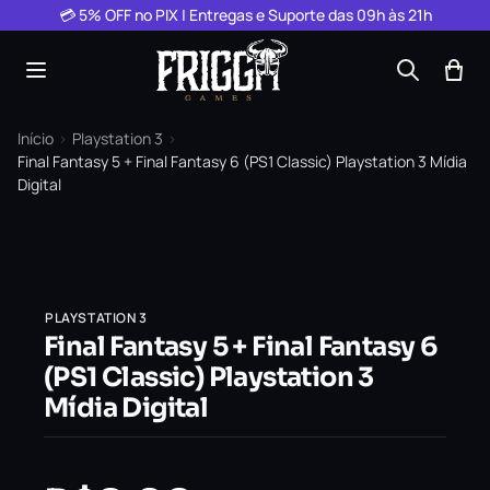
Pular para o conteúdo
💳 5% OFF no PIX | Entregas e Suporte das 09h às 21h
Início
›
Playstation 3
›
Final Fantasy 5 + Final Fantasy 6 (PS1 Classic) Playstation 3 Mídia
Digital
PLAYSTATION 3
Final Fantasy 5 + Final Fantasy 6
(PS1 Classic) Playstation 3
Mídia Digital