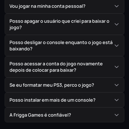
Vou jogar na minha conta pessoal?
humanidade se vê com a necessidade de voltar seus
olhos para a tecnologia novamente.
Posso apagar o usuário que criei para baixar o
O planeta se reconstruiu, o homem redescobriu a pólvora
jogo?
e as máquinas a vapor. No tempo presente, o Império,
uma potência maligna e emergente liderado pelo
Posso desligar o console enquanto o jogo está
Imperador Gestahl e seus generais – Kefka Pallazzo,
baixando?
Celes Chere e Leo Cristophe – está tentando ressuscitar
a magia, extraíndo o poder dos Espers. Numa tentativa de
Posso acessar a conta do jogo novamente
invadir o mundo selado dos Espers, Gestahl encontra
depois de colocar para baixar?
Terra, uma garota filha de uma humana e de um Esper
chamado Maduin, com a capacidade de usar a magia. Ele
Se eu formatar meu PS3, perco o jogo?
a cria no seio do Império e a escraviza para lutar em sua
legião.
Posso instalar em mais de um console?
A Frigga Games é confiável?