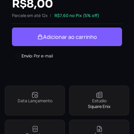
R$
8,00
Parcele em até 12x
R$
7,60
no Pix (5% off)
Adicionar ao carrinho
Envío
:
Por e-mail
Data Lançamento
Estúdio
Square Enix