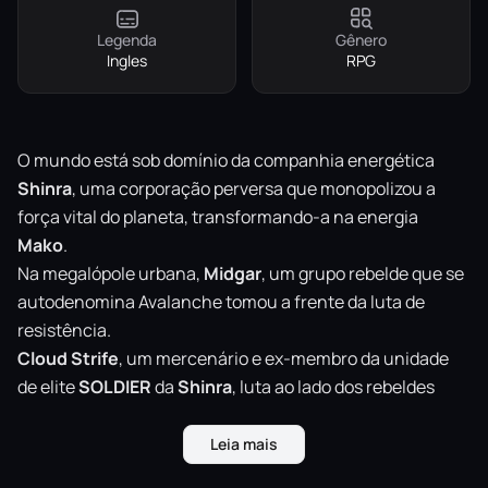
Legenda
Gênero
Ingles
RPG
O mundo está sob domínio da companhia energética
Shinra
, uma corporação perversa que monopolizou a
força vital do planeta, transformando-a na energia
Mako
.
Na megalópole urbana,
Midgar
, um grupo rebelde que se
autodenomina Avalanche tomou a frente da luta de
resistência.
Cloud
Strife
, um mercenário e ex-membro da unidade
de elite
SOLDIER
da
Shinra
, luta ao lado dos rebeldes
sem saber que isso o envolverá em uma épica batalha
pelo destino do planeta, além de fazê-lo encarar seu
Leia mais
próprio passado.