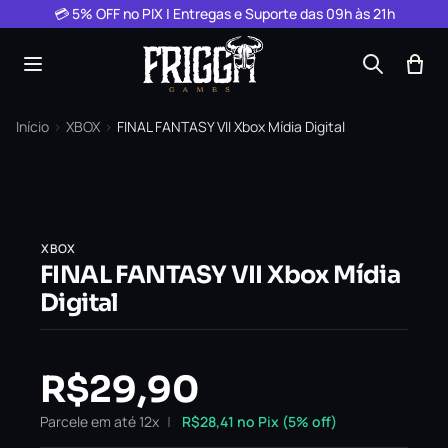
Pular para o conteúdo
💳 5% OFF no PIX | Entregas e Suporte das 09h às 21h
Início
›
XBOX
›
FINAL FANTASY VII Xbox Mídia Digital
XBOX
FINAL FANTASY VII Xbox Mídia
Digital
R$
29,90
Parcele em até 12x
R$
28,41
no Pix (5% off)