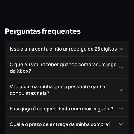
Este jogo é um relançamento de
FINAL FANTASY VII
original.
Estão incluídas as seguintes funcionalidades extras:
Perguntas frequentes
Modo de 3x velocidade
Isso é uma conta e não um código de 25 digitos
Opção de desativar encontros de batalhas
Modo de melhoria de batalha
O que eu vou receber quando comprar um jogo
de Xbox?
IMPORTANTE!
Todos os jogos são ORIGINAIS comprados
Vou jogar na minha conta pessoal e ganhar
conquistas nela?
diretamente na Loja Oficial da Microsoft, garantindo
assim a melhor procedência possível para seu jogo em
Esse jogo é compartilhado com mais alguém?
mídia digital.
Qual é o prazo de entrega da minha compra?