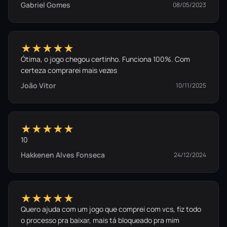
Gabriel Gomes
08/05/2023
vulcões, chuvas torrenciais…
★★★★★
Ótima, o jogo chegou certinho. Funciona 100%. Com
certeza comprarei mais vezes
João Vitor
10/11/2025
★★★★★
10
Domine poderes divinos
Hakkenen Alves Fonseca
24/12/2024
Controle as forças da natureza para esculpir um mundo
à sua imagem. Controle a lava, interrompa águas bravias,
esvazie lagos, crie florestas e levante montanhas!
★★★★★
Quero ajuda com um jogo que comprei com vcs, fiz todo
o processo pra baixar, mais tá bloqueado pra mim