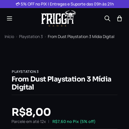
Pular para o conteúdo
💳 5% OFF no PIX | Entregas e Suporte das 09h às 21h
Início
›
Playstation 3
›
From Dust Playstation 3 Mídia Digital
PLAYSTATION 3
From Dust Playstation 3 Mídia
Digital
R$
8,00
Parcele em até 12x
R$
7,60
no Pix (5% off)