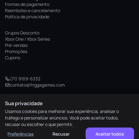
Formas de pagamento
Reembolso e cancelamento
Politica de privacidade
Placares online
Grupos Desconto
Compare seus placares do Challenge Mode com a
Xbox One / Xbox Series
comunidade nos placares globais.
Pré-vendas
Promoções
Cupons
(71) 9109-6332
contato@friggagames.com
Sua privacidade
© 2026 Frigga Games. Todos os direitos reservados.
Usamos cookies para melhorar sua experiência, analisar o
tráfego e personalizar anúncios. Você pode aceitar todos,
elo
AMEX
pix
HIPER
recusar ou escolher o que permitir.
M. Pago
Preferências
Recusar
Aceitar todos
Preferências de cookies