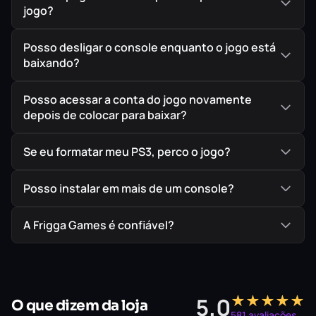
jogo?
Posso desligar o console enquanto o jogo está
baixando?
Direção de arte única
Posso acessar a conta do jogo novamente
depois de colocar para baixar?
Descubra uma grande variedade de ambientes: Ilhas
tropicais, paisagens vulcânicas, desertos e muito mais…
Se eu formatar meu PS3, perco o jogo?
Posso instalar em mais de um console?
A Frigga Games é confiável?
★★★★★
5,0
O que dizem da loja
581 avaliações