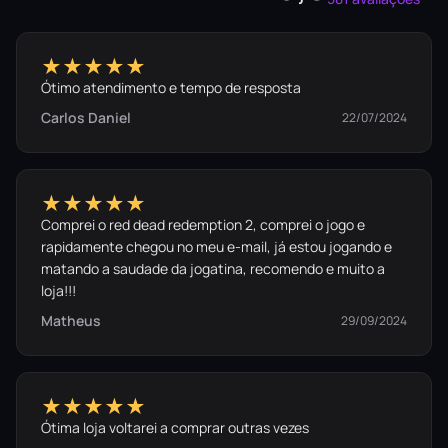
Modo história elaborado
Explore 13 territórios de tirar o fôlego com jogabilidade
★★★★★
emergente. Controle as forças da natureza em um
Ótimo atendimento e tempo de resposta
arquipélago misterioso e ajude uma tribo primitiva a
recuperar os poderes perdidos de seus ancestrais.
Carlos Daniel
22/07/2024
★★★★★
Comprei o red dead redemption 2, comprei o jogo e
rapidamente chegou no meu e-mail, já estou jogando e
matando a saudade da jogatina, recomendo e muito a
loja!!!
Matheus
29/09/2024
Enfrente a poderosa natureza
★★★★★
Proteja sua tribo contra os ataques mais devastadores da
Ótima loja voltarei a comprar outras vezes
Natureza. Enfrente tsunamis, incêndios, terremotos,