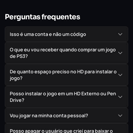
Perguntas frequentes
Isso é uma conta e não um código
O que eu vou receber quando comprar um jogo
Tecnologia divisora de terras
de PS3?
Jogue em uma caixa de areia de uma das simulações
mais avançadas da natureza em tempo real, onde tudo
De quanto espaço preciso no HD para instalar o
jogo?
que você vê e com o qual interage evolui de forma
dinâmica, oferecendo uma experiência renovada
Posso instalar o jogo em um HD Externo ou Pen
constantemente.
Drive?
Vou jogar na minha conta pessoal?
Posso apagar o usuário que criei para baixar o