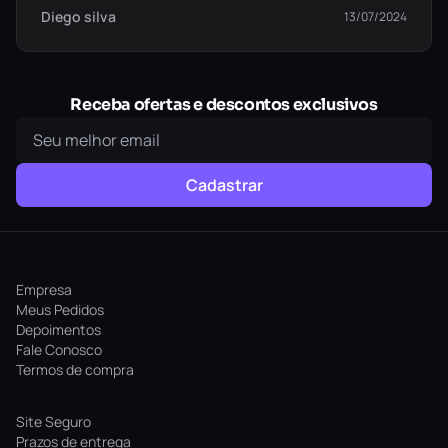
Diego silva
13/07/2024
Receba ofertas e descontos exclusivos
Encare o desafio
Cadastrar
Corra contra o relógio em 30 mapas adicionais no
Challenge Mode. Cada cenário é um desafio de quebrar a
cabeça onde o tempo é curto…
Empresa
Meus Pedidos
Depoimentos
Fale Conosco
Termos de compra
Site Seguro
Prazos de entrega