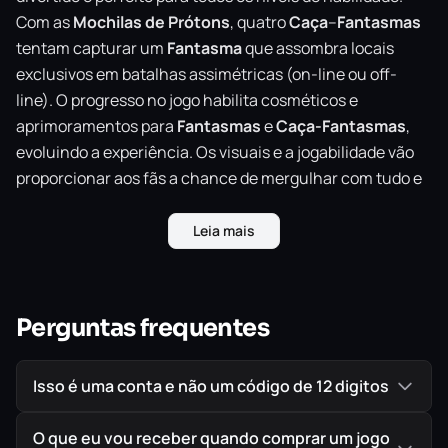
Com as
Mochilas
de Prótons
, quatro
Caça
–
Fantasmas
tentam capturar um
Fantasma
que assombra locais
exclusivos em batalhas assimétricas (on-line ou off-
line). O progresso no jogo habilita cosméticos e
aprimoramentos para
Fantasmas
e
Caça-Fantasmas
,
evoluindo a experiência. Os visuais e a jogabilidade vão
proporcionar aos fãs a chance de mergulhar com tudo e
realizar seus sonhos de
Caça
–
Fantasmas
. Caçando ou
assombrando, o jogo é fácil de aprender, e tentar
Leia mais
dominá-lo é diversão garantida!
Este é um jogo assimétrico de
esconde-esconde
.
Seguindo os passos dos títulos passados da
Perguntas frequentes
IllFonic
, ele
traz o modo
4v1
, no qual se pode fazer parte de uma nova
equipe de
Caça-Fantasmas
ou ser um único
Fantasma
.
Isso é uma conta e não um código de 12 digitos
O jogo permitirá se divertir com até quatro amigos ou por
conta própria, contando com um modo de um único
O que eu vou receber quando comprar um jogo