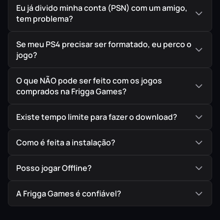
seus papéis de
Eu já divido minha conta (PSN) com um amigo,
Ray
Stantz
e
Winston
Zeddemore
, além
tem problema?
de alguns novos amigos!
Se meu PS4 precisar ser formatado, eu perco o
jogo?
IMPORTANTE!
Todos os jogos são ORIGINAIS comprados
diretamente na PlayStation Store, a Loja Oficial da Sony,
O que NÃO pode ser feito com os jogos
garantindo assim a melhor procedência possível para
comprados na Frigga Games?
seu jogo em mídia digital.
Existe tempo limite para fazer o download?
Como é feita a instalação?
Posso jogar Offline?
A Frigga Games é confiável?