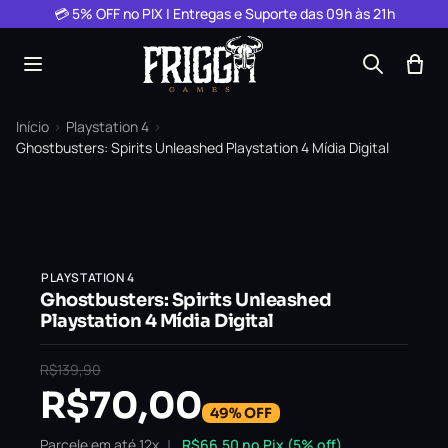
Pular para o conteúdo
💳 5% OFF no PIX | Entregas e Suporte das 09h às 21h
Início
›
Playstation 4
›
Ghostbusters: Spirits Unleashed Playstation 4 Mídia Digital
PLAYSTATION 4
Ghostbusters: Spirits Unleashed
Playstation 4 Mídia Digital
R$
139,90
R$
70,00
49% OFF
Parcele em até 12x
R$
66,50
no Pix (5% off)