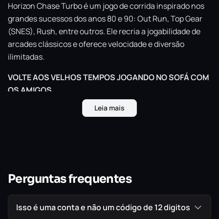
Horizon Chase Turbo é um jogo de corrida inspirado nos
grandes sucessos dos anos 80 e 90: Out Run, Top Gear
(SNES), Rush, entre outros. Ele recria a jogabilidade de
arcades clássicos e oferece velocidade e diversão
ilimitadas.
VOLTE AOS VELHOS TEMPOS JOGANDO NO SOFÁ COM
OS AMIGOS.
Horizon Chase Turbo oferece um modo Multiplayer local
Leia mais
que resgata a nostalgia de brincar com seus melhores
amigos sentados em um sofá a noite toda.
GRÁFICOS DE 16 BITS REINVENTADOS
Horizon Chase Turbo é inspirado no passado sem deixar
de lado sua contemporaneidade. Pilote seu carro por
Perguntas frequentes
lugares extraordinários, enfrentando chuva, cinzas
vulcânicas e até tempestades de areia.
Isso é uma conta e não um código de 12 digitos