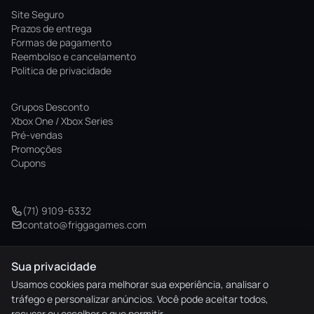
Site Seguro
Prazos de entrega
Formas de pagamento
Reembolso e cancelamento
Politica de privacidade
Grupos Desconto
Xbox One / Xbox Series
Pré-vendas
Promoções
Cupons
(71) 9109-6332
contato@friggagames.com
Sua privacidade
© 2026 Frigga Games. Todos os direitos reservados.
Usamos cookies para melhorar sua experiência, analisar o
tráfego e personalizar anúncios. Você pode aceitar todos,
elo
AMEX
pix
HIPER
recusar ou escolher o que permitir.