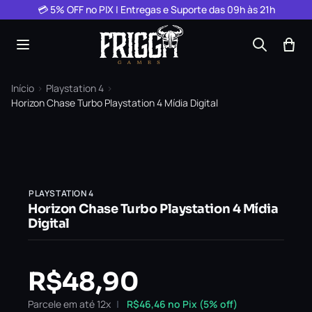
Pular para o conteúdo
💳 5% OFF no PIX | Entregas e Suporte das 09h às 21h
Início
›
Playstation 4
›
Horizon Chase Turbo Playstation 4 Mídia Digital
PLAYSTATION 4
Horizon Chase Turbo Playstation 4 Mídia
Digital
R$
48,90
Parcele em até 12x
R$
46,46
no Pix (5% off)