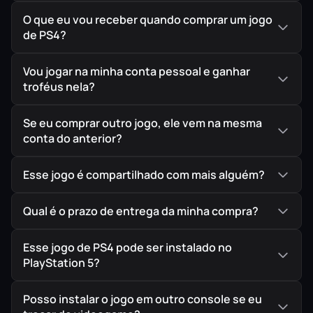
BARRY LEITCH, A LENDA
Horizon Chase Turbo apresenta Barry Leitch, o músico
O que eu vou receber quando comprar um jogo
de PS4?
por trás das trilhas sonoras de jogos clássicos de corridas
de fliperama Lotus Turbo Challenge, Top Gear e Rush.
Vou jogar na minha conta pessoal e ganhar
IMPORTANTE!
Todos os jogos são ORIGINAIS comprados
troféus nela?
diretamente na PlayStation Store, a Loja Oficial da Sony,
garantindo assim a melhor procedência possível para
Se eu comprar outro jogo, ele vem na mesma
conta do anterior?
seu jogo em mídia digital.
Esse jogo é compartilhado com mais alguém?
Qual é o prazo de entrega da minha compra?
Esse jogo de PS4 pode ser instalado no
PlayStation 5?
Posso instalar o jogo em outro console se eu