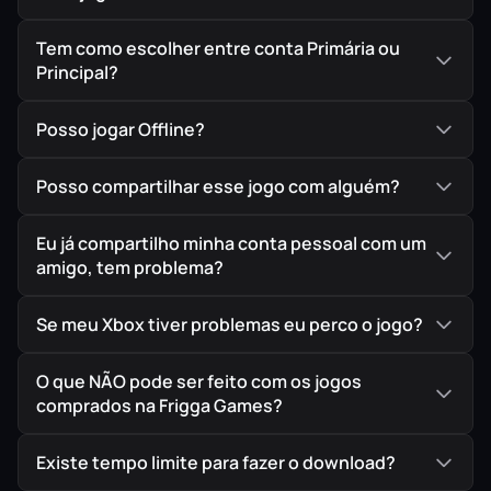
aparentemente sem importância. Forjando novas
alianças e enfrentando velhos inimigos, você se
Tem como escolher entre conta Primária ou
envolverá com personagens intrigantes, usará astúcia e
Principal?
inteligência para resolver enigmas ancestrais e
sobreviverá a um intenso quebra-cabeças.
Posso jogar Offline?
AÇÃO DE ESTALAR O CHICOTE
Posso compartilhar esse jogo com alguém?
O famoso chicote de Indiana ainda é a peça principal de
seu arsenal e pode ser usado para distrair, desarmar e
Eu já compartilho minha conta pessoal com um
atacar inimigos. Mas ele não é só uma arma, é a
amigo, tem problema?
ferramenta mais importante de Indy para explorar o
ambiente. Passe por cima de rondas desatentas e escale
Se meu Xbox tiver problemas eu perco o jogo?
paredes enquanto cruza um mundo incrível. Combine
infiltração furtiva, combate corpo a corpo intenso e uso
O que NÃO pode ser feito com os jogos
de armas para enfrentar a ameaça inimiga e desvendar o
comprados na Frigga Games?
mistério.
Existe tempo limite para fazer o download?
O ESPÍRITO DA DESCOBERTA