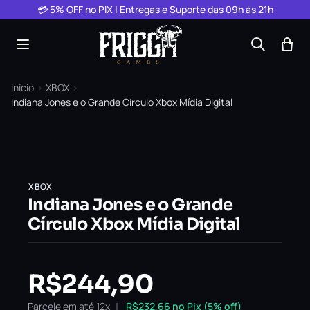
Pular para o conteúdo
💳 5% OFF no PIX | Entregas e Suporte das 09h às 21h
Início
›
XBOX
›
Indiana Jones e o Grande Círculo Xbox Mídia Digital
XBOX
Indiana Jones e o Grande
Círculo Xbox Mídia Digital
R$
244,90
Parcele em até 12x
R$
232,66
no Pix (5% off)