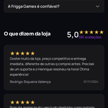
Aventure-se em um jogo que mistura narrativa linear e
A Frigga Games é confiável?
mapas de regiões abertas. Alimente o espírito de
exploração dentro de você e desenterre um mundo de
mistérios fascinantes, armadilhas mortais e quebra-
cabeças terríveis, onde qualquer coisa pode esconder a
★★★★★
5,0
próxima peça do mistério… ou cobras. Por que tinha que
O que dizem da loja
581 avaliações
ser cobras?
★★★★★
Gostei muito da loja, preço competitivo e entrega
imediata, diferente de outras q comprei antes. Precisei
de um suporte e o Henrique resolveu na hora! Ótima
experiência!
Rodrigo Siqueira Valença
01/11/2024
★★★★★
Bom dia,gostei muito,veio tudo direitinho,como instalar