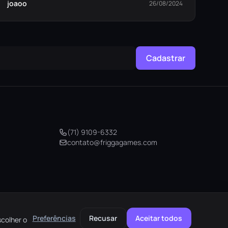
joaoo
26/08/2024
Cadastrar
(71) 9109-6332
contato@friggagames.com
Preferências
Recusar
Aceitar todos
scolher o
elo
AMEX
pix
M. Pago
HIPER