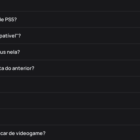
de PS5?
patível"?
éus nela?
a do anterior?
rocar de videogame?