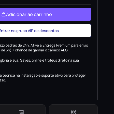
Adicionar ao carrinho
Entrar no grupo VIP de descontos
azo padrão de 24h. Ative a Entrega Premium para envio
x. de 3h) + chance de ganhar o caneco AEG.
 glória é sua. Saves, online e troféus direto na sua
a técnica na instalação e suporte ativo para proteger
azo.