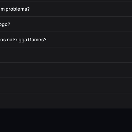
tem problema?
jogo?
dos na Frigga Games?