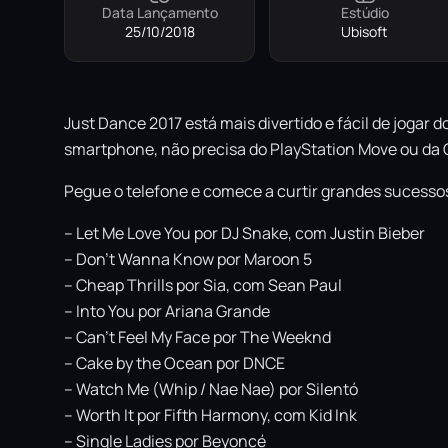
Data Lançamento
Estúdio
25/10/2018
Ubisoft
Just Dance 2017 está mais divertido e fácil de jogar 
smartphone, não precisa do PlayStation Move ou da
Pegue o telefone e comece a curtir grandes sucessos 
– Let Me Love You por DJ Snake, com Justin Bieber
– Don’t Wanna Know por Maroon 5
– Cheap Thrills por Sia, com Sean Paul
– Into You por Ariana Grande
– Can’t Feel My Face por The Weeknd
– Cake by the Ocean por DNCE
– Watch Me (Whip / Nae Nae) por Silentó
– Worth It por Fifth Harmony, com Kid Ink
– Single Ladies por Beyoncé