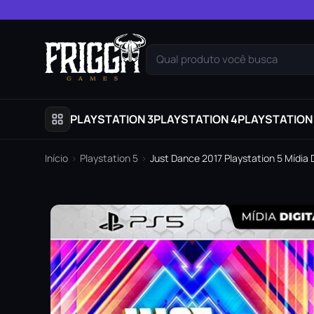
Pular para o conteúdo
Qual produto você busca
PLAYSTATION 3
PLAYSTATION 4
PLAYSTATION
Início
›
Playstation 5
›
Just Dance 2017 Playstation 5 Mídia D