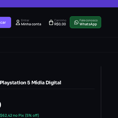
Entrar
Carrinho
Fale conosco
car
Minha conta
R$
0,00
WhatsApp
Playstation 5 Mídia Digital
0
$
62,42
no Pix (5% off)