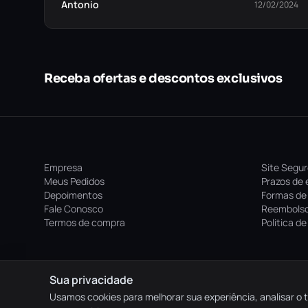
Antonio
12/02/2024
Receba ofertas e descontos exclusivos
Empresa
Site Segu
Meus Pedidos
Prazos de 
Depoimentos
Formas de
Fale Conosco
Reembolso
Termos de compra
Politica d
Sua privacidade
Usamos cookies para melhorar sua experiência, analisar o t
© 2026 Frigga Games. Todos os direitos reservados.