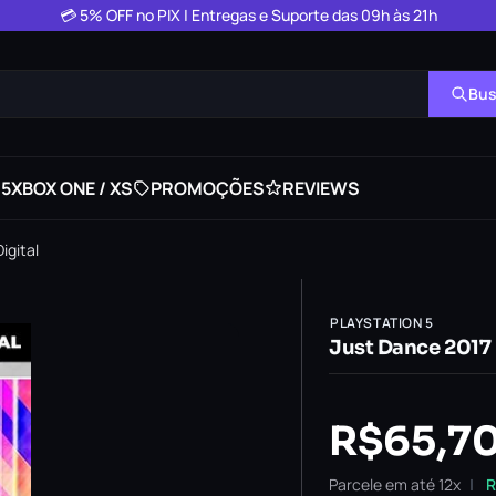
💳 5% OFF no PIX | Entregas e Suporte das 09h às 21h
Bus
 5
XBOX ONE / XS
PROMOÇÕES
REVIEWS
igital
PLAYSTATION 5
Just Dance 2017 
R$
65,7
Parcele em até 12x
R