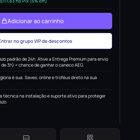
$
111,63
no Pix (5% off)
Adicionar ao carrinho
Entrar no grupo VIP de descontos
azo padrão de 24h. Ative a Entrega Premium para envio
x. de 3h) + chance de ganhar o caneco AEG.
 glória é sua. Saves, online e troféus direto na sua
a técnica na instalação e suporte ativo para proteger
azo.