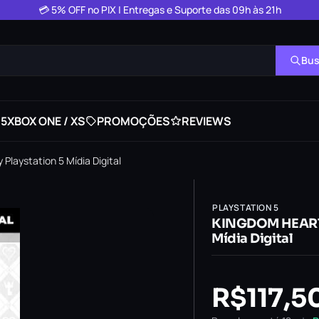
💳 5% OFF no PIX | Entregas e Suporte das 09h às 21h
Bus
 5
XBOX ONE / XS
PROMOÇÕES
REVIEWS
aystation 5 Mídia Digital
PLAYSTATION 5
KINGDOM HEARTS
Mídia Digital
R$
117,5