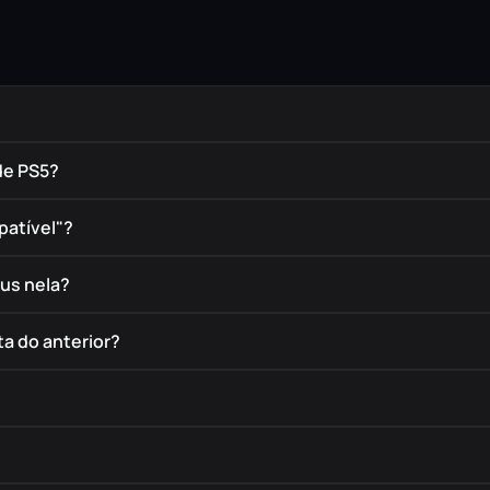
de PS5?
patível"?
éus nela?
a do anterior?