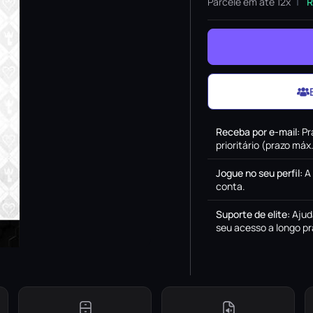
Parcele em até 12x
R
Receba por e-mail
:
Pr
prioritário (prazo má
Jogue no seu perfil
:
A
conta.
Suporte de elite
:
Ajud
seu acesso a longo pr