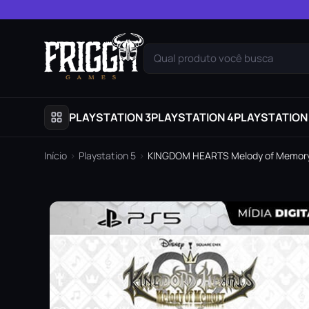
Pular para o conteúdo
Qual produto você busca
PLAYSTATION 3
PLAYSTATION 4
PLAYSTATION
Início
›
Playstation 5
›
KINGDOM HEARTS Melody of Memory Pl