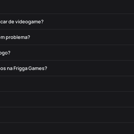
rocar de videogame?
tem problema?
jogo?
dos na Frigga Games?