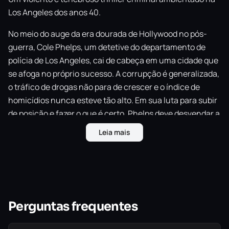
Los Angeles dos anos 40.
No meio do auge da era dourada de Hollywood no pós-
guerra, Cole Phelps, um detetive do departamento de
polícia de Los Angeles, cai de cabeça em uma cidade que
se afoga no próprio sucesso. A corrupção é generalizada,
o tráfico de drogas não para de crescer e o índice de
homicídios nunca esteve tão alto. Em sua luta para subir
de posição e fazer o que é certo, Phelps deve desvendar a
verdade por trás de uma série de incêndios criminosos,
Leia mais
conspirações de extorsão e assassinatos brutais,
enfrentando o submundo de Los Angeles e até membros
do próprio departamento para revelar um segredo que
pode abalar as fundações de toda a cidade.
Utilizando uma revolucionária tecnologia de animação
Perguntas frequentes
facial que captura cada detalhe da performance facial
dos atores com um realismo espantoso, L.A. Noire