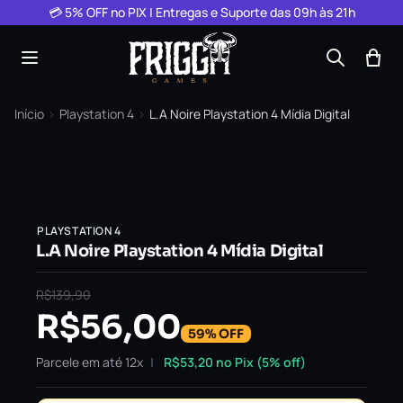
Pular para o conteúdo
💳 5% OFF no PIX | Entregas e Suporte das 09h às 21h
Início
›
Playstation 4
›
L.A Noire Playstation 4 Mídia Digital
PLAYSTATION 4
L.A Noire Playstation 4 Mídia Digital
R$
139,90
R$
56,00
59% OFF
Parcele em até 12x
R$
53,20
no Pix (5% off)