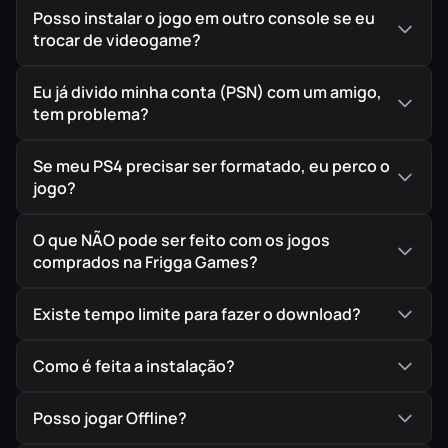
Posso instalar o jogo em outro console se eu
gráficos para criar uma Los Angeles mais realista.
trocar de videogame?
Eu já divido minha conta (PSN) com um amigo,
tem problema?
Se meu PS4 precisar ser formatado, eu perco o
jogo?
O que NÃO pode ser feito com os jogos
comprados na Frigga Games?
Existe tempo limite para fazer o download?
Como é feita a instalação?
Posso jogar Offline?