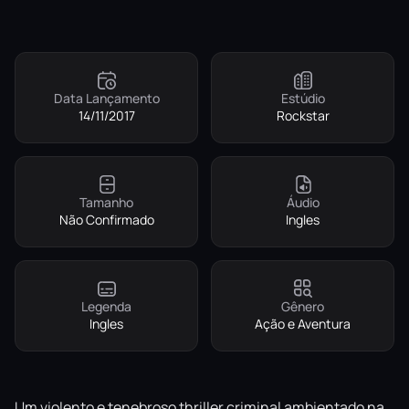
Data Lançamento
Estúdio
14/11/2017
Rockstar
Tamanho
Áudio
Não Confirmado
Ingles
Legenda
Gênero
Ingles
Ação e Aventura
Um violento e tenebroso thriller criminal ambientado na