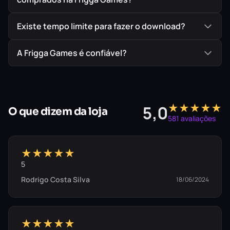
Existe tempo limite para fazer o download?
📜 Conteúdo Restaurado
Além das texturas refeitas em alta definição,
A Frigga Games é confiável?
jogue as lendárias “Fases Perdidas” cortadas do
original e explore um códice abrangente sobre a
história de Nosgoth.
★★★★★
5,0
O que dizem da loja
581 avaliações
👁️ Purismo Opcional
Prefere a experiência raiz? Alterne entre os visuais
★★★★★
modernos e os gráficos originais poligonais a
5
qualquer momento da campanha com um simples
Rodrigo Costa Silva
18/06/2024
toque de botão.
★★★★★