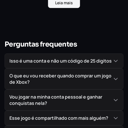
Leia mais
Livre Arbítrio ou Destino
em Legacy of Kain:
Defiance Remastered
Perguntas frequentes
Retorne ao mundo moribundo de Nosgoth.
Isso é uma conta e não um código de 25 digitos
Legacy of Kain: Defiance Remastered
traz o
capítulo final da saga épica, onde o tirano Kain e
O que eu vou receber quando comprar um jogo
seu tenente traído, Raziel, colidem. Uma obra
de Xbox?
essencial que você revive sem burocracias,
com o seu progresso cravado no seu perfil
Vou jogar na minha conta pessoal e ganhar
oficial da Xbox Live através de um
acesso
conquistas nela?
definitivo e individual
, garantindo o jogo
Esse jogo é compartilhado com mais alguém?
rodando direto na sua conta principal.