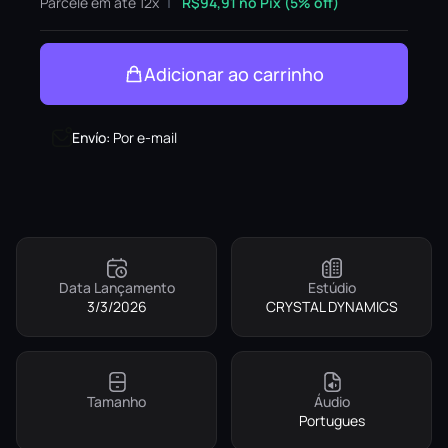
Parcele em até 12x
R$
94,91
no Pix (5% off)
Adicionar ao carrinho
Envío
:
Por e-mail
Data Lançamento
Estúdio
3/3/2026
CRYSTAL DYNAMICS
Tamanho
Áudio
Portugues