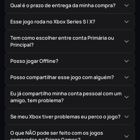
Não se trata apenas de bater em inimigos
Qual é o prazo de entrega da minha compra?
genéricos; é uma obra-prima de fantasia sombria
sobre poder, manipulação e a fluidez do tempo.
Esse jogo roda no Xbox Series S | X?
Com gráficos remasterizados para a família de
consoles
Xbox
e, finalmente, uma
câmera
Tem como escolher entre conta Primária ou
moderna e controles corrigidos
, esta é a versão
Principal?
definitiva que a saga sempre mereceu ser.
Posso jogar Offline?
Posso compartilhar esse jogo com alguém?
Eu já compartilho minha conta pessoal com um
🧛 Dois Predadores
amigo, tem problema?
Alterne entre a força bruta telecinética de Kain e a
agilidade espectral de Raziel. Cada um com
Se meu Xbox tiver problemas eu perco o jogo?
mecânicas de combate distintas para estripar
inimigos e resolver puzzles.
O que NÃO pode ser feito com os jogos
comprados na Frigga Games?