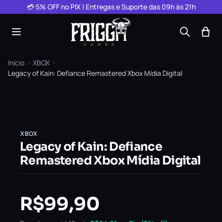
Pular para o conteúdo
💳 5% OFF no PIX | Entregas e Suporte das 09h às 21h
Início
›
XBOX
›
Legacy of Kain: Defiance Remastered Xbox Mídia Digital
XBOX
Legacy of Kain: Defiance
Remastered Xbox Mídia Digital
R$
99,90