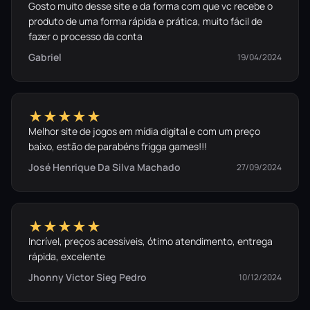
Gosto muito desse site e da forma com que vc recebe o
produto de uma forma rápida e prática, muito fácil de
fazer o processo da conta
O Pacote de Nosgoth Inclui:
Gabriel
19/04/2024
✓
Legacy of Kain: Defiance Remastered
(Jogo
Base)
★★★★★
Melhor site de jogos em mídia digital e com um preço
baixo, estão de parabéns frigga games!!!
José Henrique Da Silva Machado
27/09/2024
A história é escrita pelos
vencedores.
★★★★★
Incrível, preços acessíveis, ótimo atendimento, entrega
Adquira o seu acesso e decida o destino final
rápida, excelente
da linhagem dos vampiros.
Jhonny Victor Sieg Pedro
10/12/2024