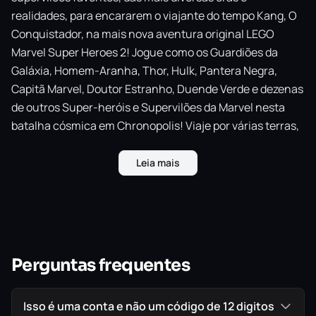
realidades, para encararem o viajante do tempo Kang, O
Conquistador, na mais nova aventura original LEGO
Marvel Super Heroes 2! Jogue como os Guardiões da
Galáxia, Homem-Aranha, Thor, Hulk, Pantera Negra,
Capitã Marvel, Doutor Estranho, Duende Verde e dezenas
de outros Super-heróis e Supervilões da Marvel nesta
batalha cósmica em Chronopolis! Viaje por várias terras,
do Egito Antigo ao Velho Oeste, de Sakaar à Cidade de
Nova York do ano 2099, e transporte objetos ou
Leia mais
personagens através dos séculos! E, com os novos
modos de batalha, seus amigos e familiares podem jogar
uns contra os outros em uma série de desafios temáticos
e em arenas de batalha!
Perguntas frequentes
IMPORTANTE!
Todos os jogos são ORIGINAIS comprados
diretamente na PlayStation Store, a Loja Oficial da Sony,
Isso é uma conta e não um código de 12 digitos