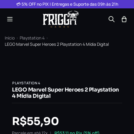
Pular para o conteúdo
💳 5% OFF no PIX | Entregas e Suporte das 09h às 21h
Início
›
Playstation 4
›
LEGO Marvel Super Heroes 2 Playstation 4 Mídia Digital
PLAYSTATION 4
LEGO Marvel Super Heroes 2 Playstation
4 Mídia Digital
R$
55,90
Parcele em até 12x
R$
53,11
no Pix (5% off)