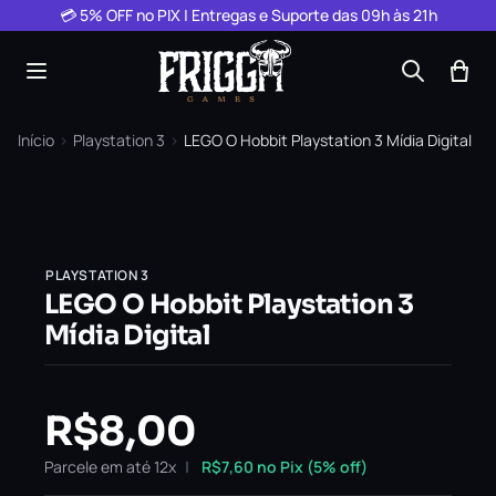
Pular para o conteúdo
💳 5% OFF no PIX | Entregas e Suporte das 09h às 21h
Início
›
Playstation 3
›
LEGO O Hobbit Playstation 3 Mídia Digital
PLAYSTATION 3
LEGO O Hobbit Playstation 3
Mídia Digital
R$
8,00
Parcele em até 12x
R$
7,60
no Pix (5% off)