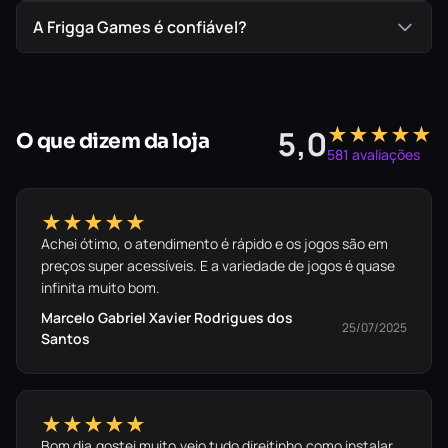
A Frigga Games é confiável?
★★★★★
5,0
O que dizem da loja
581 avaliações
★★★★★
Achei ótimo, o atendimento é rápido e os jogos são em
preços super acessíveis. E a variedade de jogos é quase
infinita muito bom.
Marcelo Gabriel Xavier Rodrigues dos
25/07/2025
Santos
★★★★★
Bom dia,gostei muito,veio tudo direitinho,como instalar