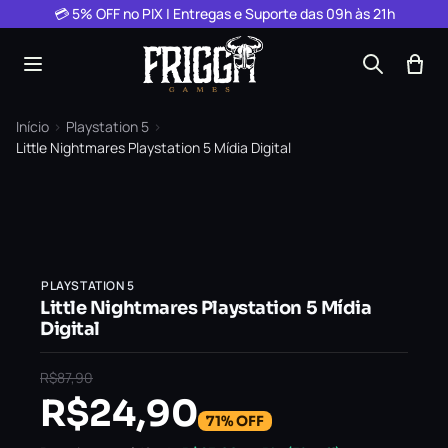
Pular para o conteúdo
💳 5% OFF no PIX | Entregas e Suporte das 09h às 21h
Início
›
Playstation 5
›
Little Nightmares Playstation 5 Mídia Digital
PLAYSTATION 5
Little Nightmares Playstation 5 Mídia
Digital
R$
87,90
R$
24,90
71% OFF