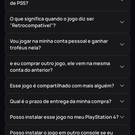
de PS5?
O que significa quando o jogo diz ser
🏆
Modo Franquia Reforçado – Viva a Experiência da
"Retrocompatível"?
NFL (Somente para PS5)
Aproveite um modo Franquia ainda mais imersivo, repleto
Vou jogar na minha conta pessoal e ganhar
troféus nela?
de novidades para quem busca levar seu time ao topo:
Draft renovado
– Experimente a emoção do Draft da
e eu comprar outro jogo, ele vem na mesma
NFL com a presença de Roger Goodell e novas
conta do anterior?
interações imersivas.
Esse jogo é compartilhado com mais alguém?
Histórias personalizadas
– Acompanhe o
desenvolvimento de novatos e veteranos com
Qual é o prazo de entrega da minha compra?
narrativas exclusivas.
Nova comemoração do Super Bowl
– Sinta o
Posso instalar esse jogo no meu PlayStation 4?
gostinho da vitória como nunca antes!
Mais dados, mais controle
– Ferramentas otimizadas
Posso instalar o jogo em outro console se eu