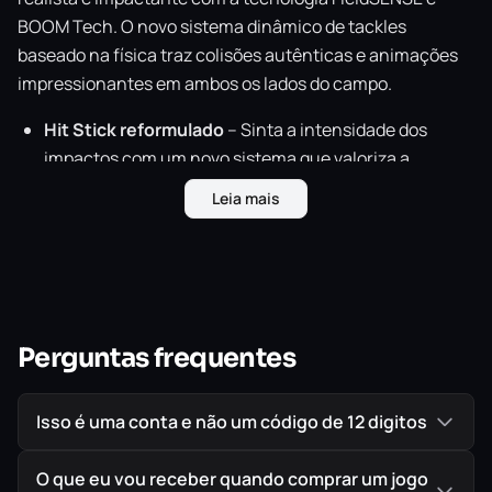
BOOM Tech. O novo sistema dinâmico de tackles
baseado na física traz colisões autênticas e animações
impressionantes em ambos os lados do campo.
Hit Stick reformulado
– Sinta a intensidade dos
impactos com um novo sistema que valoriza a
precisão e o momento certo do contato.
Leia mais
Indicador de impacto perfeito
– Saiba exatamente
quando atacar e defender com o máximo de
eficiência.
Equilíbrio aprimorado do jogador
– Mergulhos,
investidas de cabeça baixa e movimentos físicos
Perguntas frequentes
autênticos tornam a jogabilidade mais fluida e
estratégica.
Isso é uma conta e não um código de 12 digitos
Cada colisão é única
– Todos os contatos refletem os
movimentos reais dos atletas, tornando cada jogada
O que eu vou receber quando comprar um jogo
ainda mais emocionante.