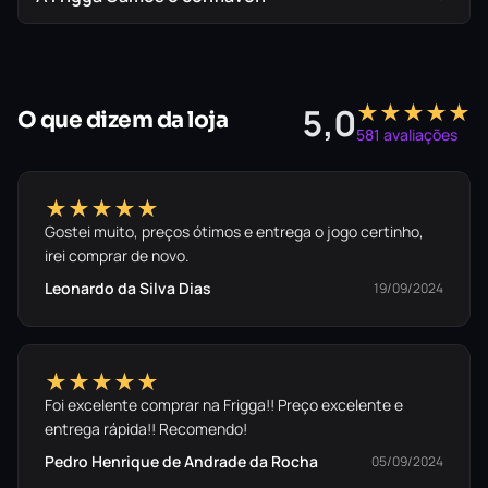
📖
Playbooks Expandidos
– Estratégia em Novo Nível!
(Somente para PS5)
★★★★★
5,0
Novos conjuntos de jogadas inspirados nos playbooks
O que dizem da loja
581 avaliações
mais criativos da NFL.
Estratégia elevada – Adapte-se a cada partida e
★★★★★
domine o campo com táticas inovadoras.
Gostei muito, preços ótimos e entrega o jogo certinho,
Sinta o impacto do futebol americano como nunca antes
irei comprar de novo.
e lidere seu time rumo à glória! 🏈🔥
Leonardo da Silva Dias
19/09/2024
★★★★★
Foi excelente comprar na Frigga!! Preço excelente e
entrega rápida!! Recomendo!
Pedro Henrique de Andrade da Rocha
05/09/2024