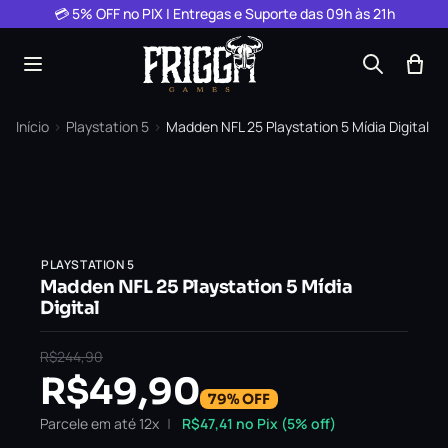
Pular para o conteúdo
💳 5% OFF no PIX | Entregas e Suporte das 09h às 21h
Início
›
Playstation 5
›
Madden NFL 25 Playstation 5 Mídia Digital
PLAYSTATION 5
Madden NFL 25 Playstation 5 Mídia
Digital
R$
244,90
R$
49,90
79% OFF
Parcele em até 12x
R$
47,41
no Pix (5% off)