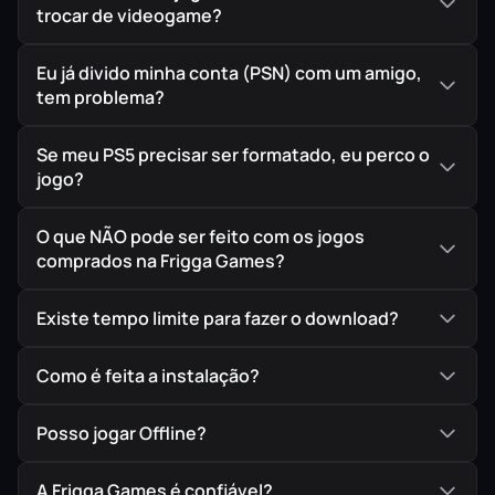
para criação de ligas e gerenciamento da sua equipe.
trocar de videogame?
Eu já divido minha conta (PSN) com um amigo,
tem problema?
🔥
Ultimate Team e Superstar com Atualizações
Dinâmicas (Somente para PS5 em determinados
Se meu PS5 precisar ser formatado, eu perco o
conteúdos)
jogo?
Novas recompensas e programas temáticos
–
Conteúdos renovados regularmente para manter sua
O que NÃO pode ser feito com os jogos
experiência sempre atualizada.
comprados na Frigga Games?
Personalize seu estilo de jogo
– Customize
Existe tempo limite para fazer o download?
habilidades e aparência para criar o jogador dos seus
sonhos.
Como é feita a instalação?
Novos recursos e eventos
– Acompanhe
lançamentos constantes que trazem novas formas de
Posso jogar Offline?
se destacar no campo.
A Frigga Games é confiável?