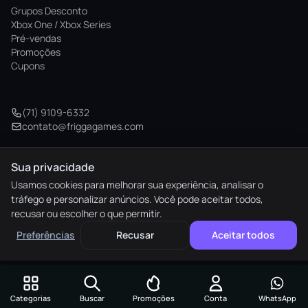
Grupos Desconto
Xbox One / Xbox Series
Pré-vendas
Promoções
Cupons
(71) 9109-6332
contato@friggagames.com
Sua privacidade
© 2026 Frigga Games. Todos os direitos reservados.
Usamos cookies para melhorar sua experiência, analisar o
tráfego e personalizar anúncios. Você pode aceitar todos,
elo
AMEX
pix
HIPER
recusar ou escolher o que permitir.
M. Pago
Preferências
Recusar
Aceitar todos
Preferências de cookies
Categorias
Buscar
Promoções
Conta
WhatsApp