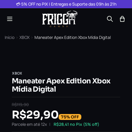
Pular para o conteúdo
💳 5% OFF no PIX | Entregas e Suporte das 09h às 21h
Início
›
XBOX
›
Maneater Apex Edition Xbox Mídia Digital
XBOX
Maneater Apex Edition Xbox
Mídia Digital
R$
119,90
R$
29,90
75% OFF
Parcele em até 12x
R$
28,41
no Pix (5% off)