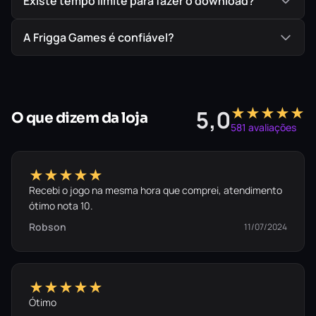
Existe tempo limite para fazer o download?
mares para devorar, explorar e evoluir até o topo da
cadeia alimentar enquanto revela uma vasta
A Frigga Games é confiável?
conspiração.
★★★★★
5,0
O que dizem da loja
581 avaliações
★★★★★
Recebi o jogo na mesma hora que comprei, atendimento
ótimo nota 10.
Robson
11/07/2024
★★★★★
Ótimo