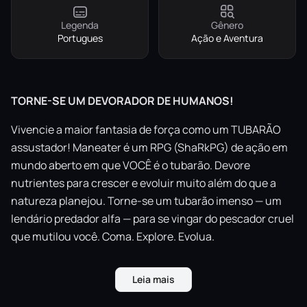
Legenda
Gênero
Portugues
Ação e Aventura
TORNE-SE UM DEVORADOR DE HUMANOS!
Vivencie a maior fantasia de força como um TUBARÃO
assustador! Maneater é um RPG (ShaRkPG) de ação em
mundo aberto em que VOCÊ é o tubarão. Devore
nutrientes para crescer e evoluir muito além do que a
natureza planejou. Torne-se um tubarão imenso — um
lendário predador alfa — para se vingar do pescador cruel
que mutilou você. Coma. Explore. Evolua.
História única
— Jogue uma campanha narrativa com
Leia mais
história totalmente narrada por Chris Parnell e que se
passa no contexto de um reality show de TV.