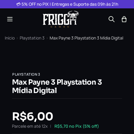
Pular para o conteúdo
💳 5% OFF no PIX | Entregas e Suporte das 09h às 21h
Início
›
Playstation 3
›
Max Payne 3 Playstation 3 Mídia Digital
PLAYSTATION 3
Max Payne 3 Playstation 3
Mídia Digital
R$
6,00
Parcele em até 12x
R$
5,70
no Pix (5% off)