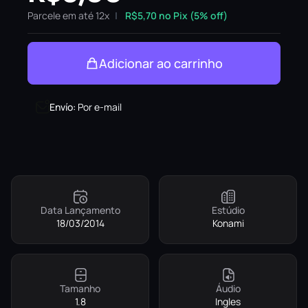
Parcele em até 12x
R$
5,70
no Pix (5% off)
Adicionar ao carrinho
Envío
:
Por e-mail
Data Lançamento
Estúdio
18/03/2014
Konami
Tamanho
Áudio
1.8
Ingles