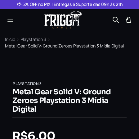
Pular para o conteúdo
💳 5% OFF no PIX | Entregas e Suporte das 09h às 21h
Início
›
Playstation 3
›
Metal Gear Solid V: Ground Zeroes Playstation 3 Mídia Digital
PLAYSTATION 3
Metal Gear Solid V: Ground
Zeroes Playstation 3 Mídia
Digital
R$
6,00