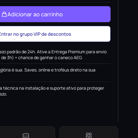
Adicionar ao carrinho
Entrar no grupo VIP de descontos
azo padrão de 24h. Ative a Entrega Premium para envio
x. de 3h) + chance de ganhar o caneco AEG.
 glória é sua. Saves, online e troféus direto na sua
a técnica na instalação e suporte ativo para proteger
azo.