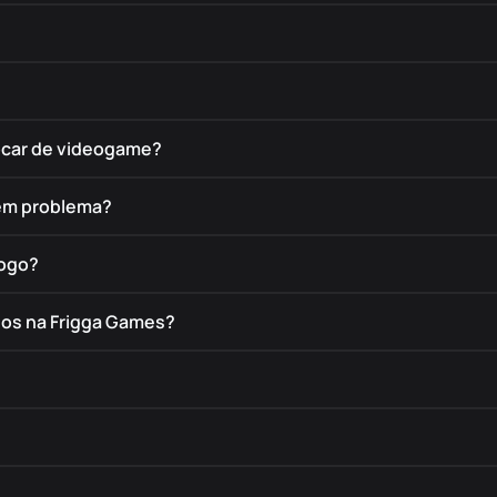
rocar de videogame?
tem problema?
jogo?
dos na Frigga Games?