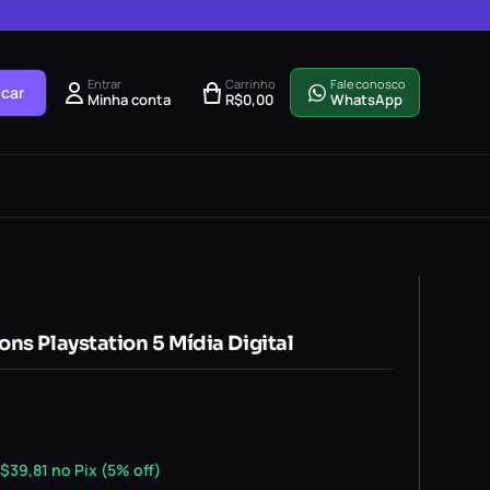
Entrar
Carrinho
Fale conosco
car
Minha conta
R$
0,00
WhatsApp
ns Playstation 5 Mídia Digital
$
39,81
no Pix (5% off)