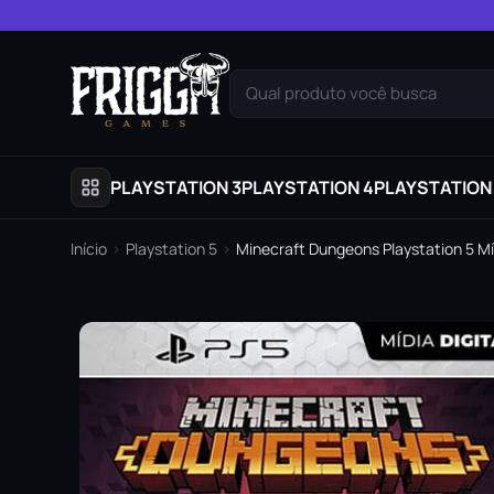
Pular para o conteúdo
Qual produto você busca
PLAYSTATION 3
PLAYSTATION 4
PLAYSTATION
Início
›
Playstation 5
›
Minecraft Dungeons Playstation 5 Míd