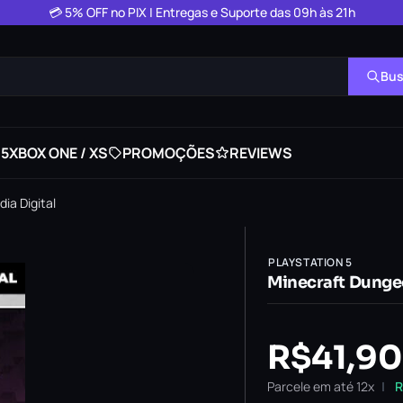
💳 5% OFF no PIX | Entregas e Suporte das 09h às 21h
Bus
 5
XBOX ONE / XS
PROMOÇÕES
REVIEWS
ia Digital
PLAYSTATION 5
Minecraft Dungeo
R$
41,90
Parcele em até 12x
R