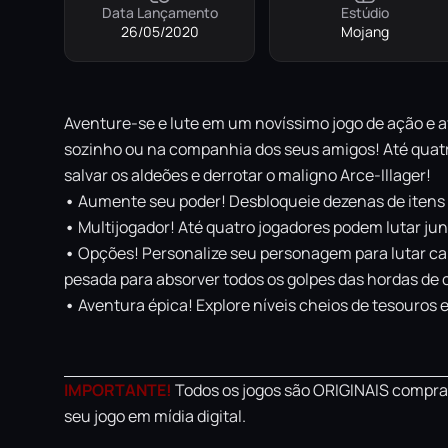
Data Lançamento
Estúdio
26/05/2020
Mojang
Aventure-se e lute em um novíssimo jogo de ação e 
sozinho ou na companhia dos seus amigos! Até quatro
salvar os aldeões e derrotar o maligno Arce-Illager!
•
Aumente seu poder! Desbloqueie dezenas de itens 
•
Multijogador! Até quatro jogadores podem lutar ju
•
Opções! Personalize seu personagem para lutar ca
pesada para absorver todos os golpes das hordas de c
•
Aventura épica! Explore níveis cheios de tesouros 
IMPORTANTE!
Todos os jogos são ORIGINAIS comprad
seu jogo em mídia digital.