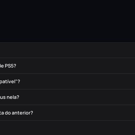
de PS5?
patível"?
éus nela?
a do anterior?