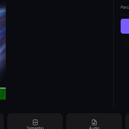
Parc
Tamanho
Áudio