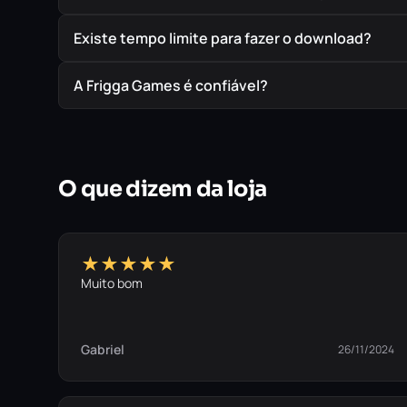
Existe tempo limite para fazer o download?
A Frigga Games é confiável?
O que dizem da loja
★★★★★
Muito bom
Gabriel
26/11/2024