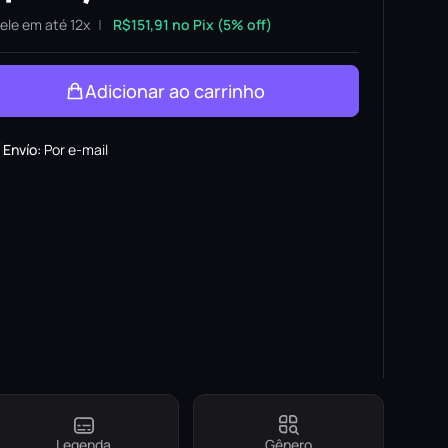
ele em até 12x
R$
151,91
no Pix (5% off)
Adicionar ao carrinho
Envío
:
Por e-mail
Legenda
Gênero