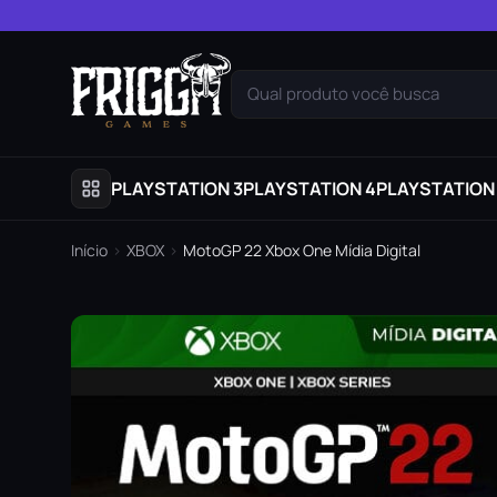
Pular para o conteúdo
Qual produto você busca
PLAYSTATION 3
PLAYSTATION 4
PLAYSTATION
Início
›
XBOX
›
MotoGP 22 Xbox One Mídia Digital