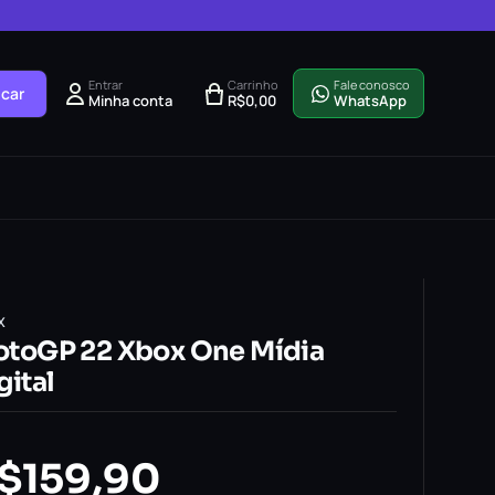
Entrar
Carrinho
Fale conosco
car
Minha conta
R$
0,00
WhatsApp
X
toGP 22 Xbox One Mídia
gital
$
159,90