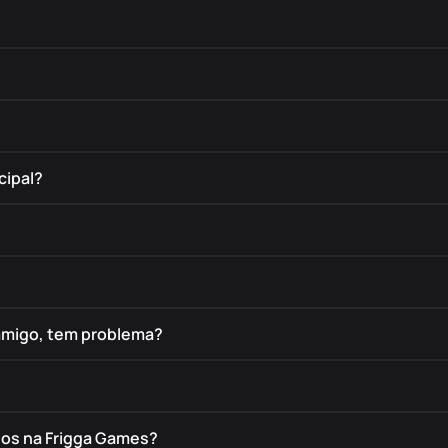
cipal?
amigo, tem problema?
dos na Frigga Games?