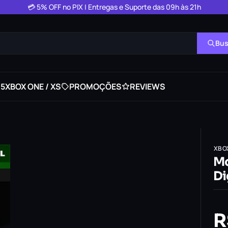
💳 5% OFF no PIX | Entregas e Suporte das 09h às 21h
Bus
 5
XBOX ONE / XS
PROMOÇÕES
REVIEWS
XBO
Mo
Di
R