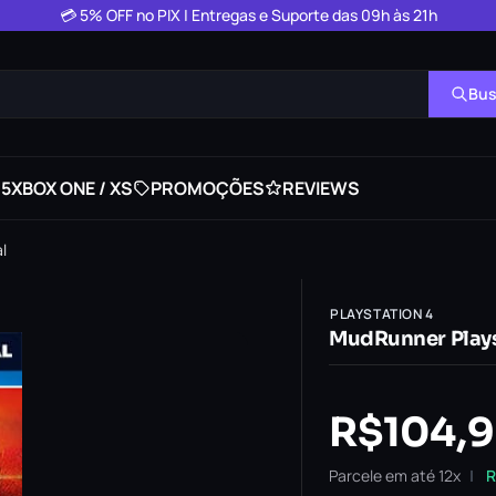
💳 5% OFF no PIX | Entregas e Suporte das 09h às 21h
Bus
 5
XBOX ONE / XS
PROMOÇÕES
REVIEWS
l
PLAYSTATION 4
MudRunner Playst
R$
104,
Parcele em até 12x
R