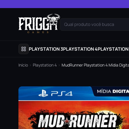
Pular para o conteúdo
Qual produto você busca
PLAYSTATION 3
PLAYSTATION 4
PLAYSTATION
Início
›
Playstation 4
›
MudRunner Playstation 4 Mídia Digita