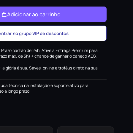
Adicionar ao carrinho
Entrar no grupo VIP de descontos
:
Prazo padrão de 24h. Ative a Entrega Premium para
(prazo máx. de 3h) + chance de ganhar o caneco AEG.
l
:
a glória é sua. Saves, online e troféus direto na sua
juda técnica na instalação e suporte ativo para
o a longo prazo.