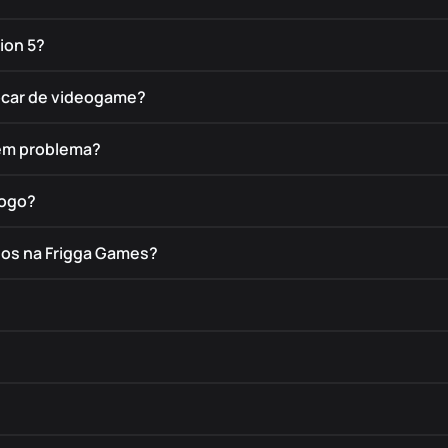
ion 5?
rocar de videogame?
tem problema?
jogo?
dos na Frigga Games?