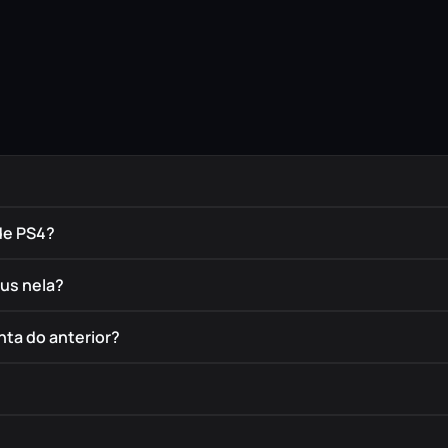
de PS4?
éus nela?
nta do anterior?