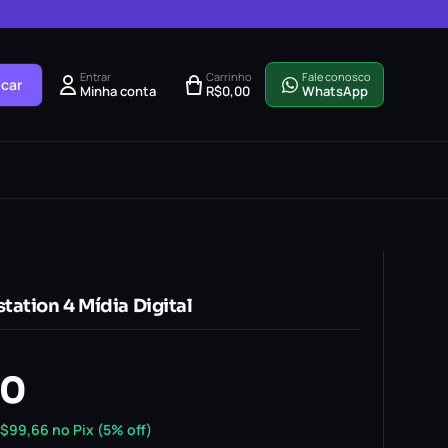
Entrar
Carrinho
Fale conosco
car
Minha conta
R$
0,00
WhatsApp
ation 4 Mídia Digital
90
$
99,66
no Pix (5% off)