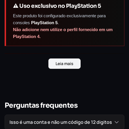
⚠️ Uso exclusivo no PlayStation 5
Este produto foi configurado exclusivamente para
consoles
PlayStation 5
.
Não adicione nem utilize o perfil fornecido em um
PlayStation 4.
★ A COROA DO HACK AND SLASH.
A
Leia mais
LENDA RENASCE.
Não Há Espaço Para os
Perguntas frequentes
Fracos.
Isso é uma conta e não um código de 12 digitos
Esqueça a ação automatizada onde esmagar um