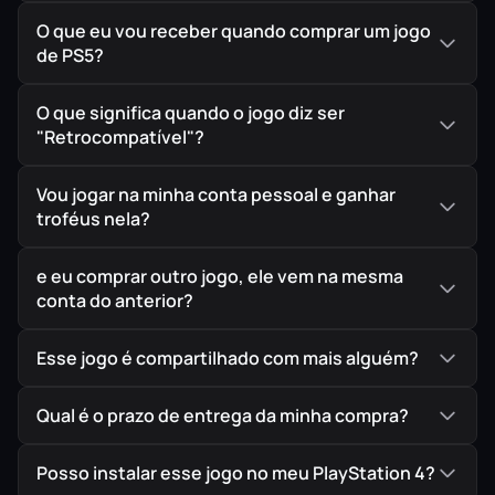
botão resolve tudo. A
Team Ninja
e a
O que eu vou receber quando comprar um jogo
PlatinumGames
se uniram para forjar
Ninja
de PS5?
Gaiden 4
, o resgate definitivo do combate
visceral, técnico e implacável que definiu o
O que significa quando o jogo diz ser
gênero.
"Retrocompatível"?
Mais de uma década depois, o Dragão Negro
Vou jogar na minha conta pessoal e ganhar
ressurge do submundo mergulhando uma Tóquio
troféus nela?
cyberpunk no caos absoluto. Assuma o controle do
lendário Mestre Ryu Hayabusa e do novo prodígio
e eu comprar outro jogo, ele vem na mesma
ninja, Yakumo. Prepare-se para ser testado até o
conta do anterior?
limite dos seus reflexos aproveitando a fluidez e a
taxa de quadros perfeita do seu PS5.
Esse jogo é compartilhado com mais alguém?
Qual é o prazo de entrega da minha compra?
Posso instalar esse jogo no meu PlayStation 4?