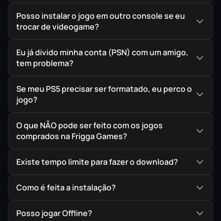
⚔️ O Combo Perfeito
Posso instalar o jogo em outro console se eu
A tradição brutal da Team Ninja encontra a
trocar de videogame?
coreografia frenética da PlatinumGames. Execute
movimentos icônicos como o
Izuna Drop
com uma
Eu já divido minha conta (PSN) com um amigo,
fluidez absurda, desmembrando demônios sem
tem problema?
piedade.
Se meu PS5 precisar ser formatado, eu perco o
jogo?
👥 Dois Mestres, Dois Estilos
O que NÃO pode ser feito com os jogos
Alterne entre a técnica letal e clássica de Ryu
comprados na Frigga Games?
Hayabusa e o combate explosivo e veloz do
jovem Yakumo, adaptando sua abordagem para
Existe tempo limite para fazer o download?
sobreviver aos inimigos mais sádicos da
franquia.
Como é feita a instalação?
Posso jogar Offline?
🌃 O Futuro Sangra