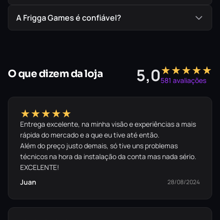
Deixe as vilas rurais para trás. Lute através de uma
A Frigga Games é confiável?
Tóquio de um futuro próximo, sob chuva de neon e
estética cyberpunk pesada, infestada por agentes do
submundo.
★★★★★
5,0
O que dizem da loja
581 avaliações
★★★★★
Entrega excelente, na minha visão e experiências a mais
A lâmina está afiada.
rápida do mercado e a que eu tive até então.
Além do preço justo demais, só tive uns problemas
Prove o seu valor e sobreviva ao massacre
técnicos na hora da instalação da conta mas nada sério.
EXCELENTE!
no seu PS5.
Juan
28/08/2024