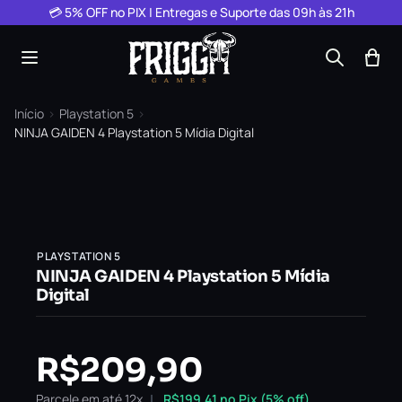
Pular para o conteúdo
💳 5% OFF no PIX | Entregas e Suporte das 09h às 21h
Início
›
Playstation 5
›
NINJA GAIDEN 4 Playstation 5 Mídia Digital
PLAYSTATION 5
NINJA GAIDEN 4 Playstation 5 Mídia
Digital
R$
209,90
Parcele em até 12x
R$
199,41
no Pix (5% off)