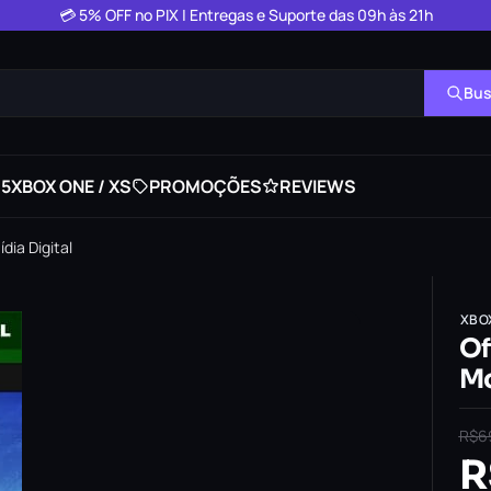
💳 5% OFF no PIX | Entregas e Suporte das 09h às 21h
Bus
 5
XBOX ONE / XS
PROMOÇÕES
REVIEWS
dia Digital
XBO
Of
Mo
R$
6
R