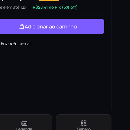
ele em até 12x
R$
28,41
no Pix (5% off)
Adicionar ao carrinho
Envío
:
Por e-mail
Legenda
Gênero