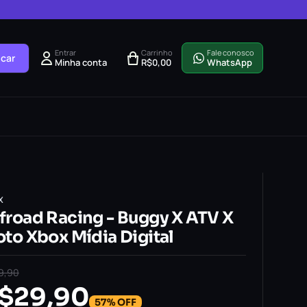
Entrar
Carrinho
Fale conosco
car
Minha conta
R$
0,00
WhatsApp
X
froad Racing - Buggy X ATV X
to Xbox Mídia Digital
9,90
$
29,90
57% OFF