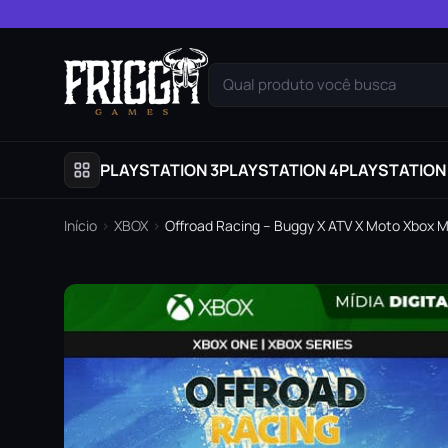
Pular para o conteúdo
Qual produto você busca
PLAYSTATION 3
PLAYSTATION 4
PLAYSTATION
Início
›
XBOX
›
Offroad Racing – Buggy X ATV X Moto Xbox Mí