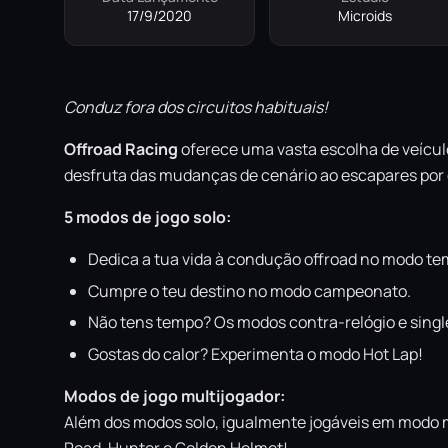
17/9/2020
Microids
Conduz fora dos circuitos habituais!
Offroad Racing
oferece uma vasta escolha de veículo
desfruta das mudanças de cenário ao escapares por c
5 modos de jogo solo:
Dedica a tua vida à condução offroad no modo t
Cumpre o teu destino no modo campeonato.
Não tens tempo? Os modos contra-relógio e single 
Gostas do calor? Experimenta o modo Hot Lap!
Modos de jogo multijogador:
Além dos modos solo, igualmente jogáveis em modo m
Road, Hunter e Golden Helmet!