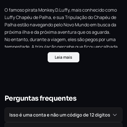
O famoso pirata Monkey.D.Luffy, mais conhecido como
Luffy Chapéu de Palha, e sua Tripulação do Chapéu de
Palha estão navegando pelo Novo Mundo em busca da
próxima ilha e da próxima aventura que os aguarda.
No entanto, durante a viagem, eles são pegos por uma
tempestade. A tripulação percebe que ficou encalhada
em uma ilha tropical cercada por tempestades violentas
Leia mais
constantes…
Longe de sua tripulação, Luffy parte em uma nova
aventura grandiosa para encontrar seus amigos e fugir
da ilha!
Novos inimigos poderosos, forças da natureza e muito
Perguntas frequentes
mais aguardam!
Jogue com vários integrantes da Tripulação do Chapéu
Isso é uma conta e não um código de 12 digitos
de Palha em um RPG clássico no mundo do famoso