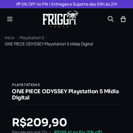
Pular para o conteúdo
💳 5% OFF no PIX | Entregas e Suporte das 09h às 21h
Início
›
Playstation 5
›
ONE PIECE ODYSSEY Playstation 5 Mídia Digital
PLAYSTATION 5
ONE PIECE ODYSSEY Playstation 5 Mídia
Digital
R$
209,90
Parcele em até 12x
R$
199,41
no Pix (5% off)