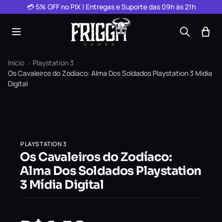
Pular para o conteúdo
💳 5% OFF no PIX | Entregas e Suporte das 09h às 21h
Início
›
Playstation 3
›
Os Cavaleiros do Zodíaco: Alma Dos Soldados Playstation 3 Mídia
Digital
PLAYSTATION 3
Os Cavaleiros do Zodíaco:
Alma Dos Soldados Playstation
3 Mídia Digital