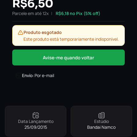
R$
6,50
Parcele em até 12x
R$
6,18
no Pix (5% off)
Produto esgotado
Este produto está temporariamente indisponível.
Avise-me quando voltar
Envío
:
Por e-mail
Data Lançamento
Estúdio
25/09/2015
Bandai Namco