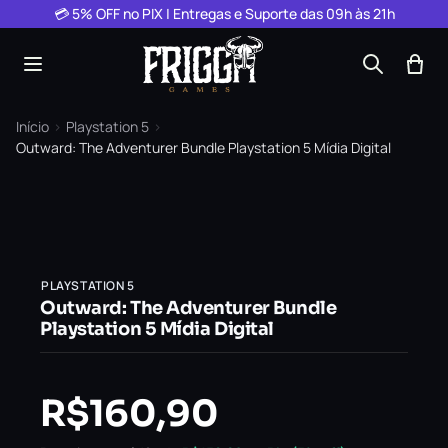
Pular para o conteúdo
💳 5% OFF no PIX | Entregas e Suporte das 09h às 21h
Início
›
Playstation 5
›
Outward: The Adventurer Bundle Playstation 5 Mídia Digital
PLAYSTATION 5
Outward: The Adventurer Bundle
Playstation 5 Mídia Digital
R$
160,90