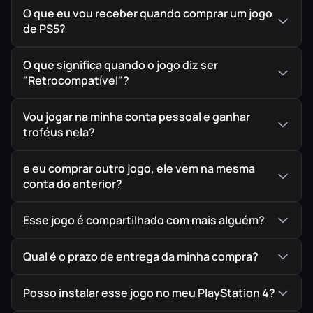
Os Três Irmãos
O que eu vou receber quando comprar um jogo
de PS5?
Você terá um papel importante na linha do tempo de
Aurai: participe da reconstrução do antigo campo de
O que significa quando o jogo diz ser
refugiados de Sirocco e dê às pobres almas que vivem ali
"Retrocompatível"?
uma Nova Sirocco.
Novas armas, habilidades e muitos outros acessórios
Vou jogar na minha conta pessoal e ganhar
ajudarão você em uma jornada incerta rumo ao
troféus nela?
desconhecido.
Os portões estão se abrindo. E o caminho leva a “Caldera”,
e eu comprar outro jogo, ele vem na mesma
uma nova região no mundo de Outward que aguarda
conta do anterior?
você com novas aventuras, perigos e segredos para
serem explorados!
Esse jogo é compartilhado com mais alguém?
Qual é o prazo de entrega da minha compra?
IMPORTANTE!
Todos os jogos são ORIGINAIS comprados
diretamente na PlayStation Store, a Loja Oficial da Sony,
Posso instalar esse jogo no meu PlayStation 4?
garantindo assim a melhor procedência possível para