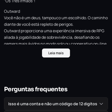
“Os Três Irmãos”!
Outward
Você não é um deus, tampouco um escolhido. O caminho
diante de você está repleto de perigos.
Outward proporciona uma experiência imersiva de RPG
aliada à jogabilidade de sobrevivência, desafiando os
gamers mais ávidos no modo solo ou cooperativo on-line.
Leia mais
Os Soroboreanos
A expansão traz uma nova facção e uma nova missão,
apresentando novas aventuras em Aurai! A jornada não
vai ser fácil – novas mecânicas de corrupção devem
causar problemas enormes a exploradores mais
impulsivos. Um novo tipo de arma (manoplas), nova
Perguntas frequentes
árvore de habilidades (‘O Rapidinho’ e ‘Mandingueiro’) e
um novo sistema de encantamento aprimorado podem
Isso é uma conta e não um código de 12 digitos
ser úteis a você.