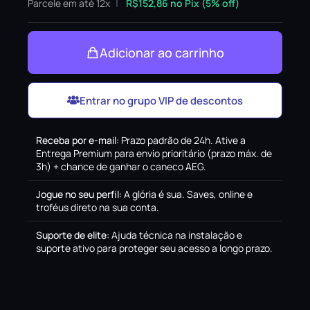
Parcele em até 12x
R$
152,86
no Pix (5% off)
Adicionar ao carrinho
Entrar no grupo VIP de descontos
Receba por e-mail
:
Prazo padrão de 24h. Ative a
Entrega Premium para envio prioritário (prazo máx. de
3h) + chance de ganhar o caneco AEG.
Jogue no seu perfil
:
A glória é sua. Saves, online e
troféus direto na sua conta.
Suporte de elite
:
Ajuda técnica na instalação e
suporte ativo para proteger seu acesso a longo prazo.