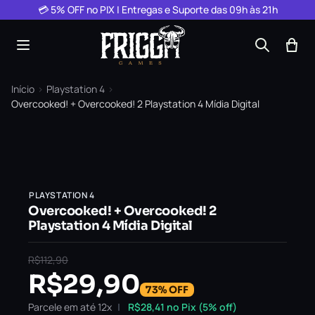
Pular para o conteúdo
💳 5% OFF no PIX | Entregas e Suporte das 09h às 21h
Início
›
Playstation 4
›
Overcooked! + Overcooked! 2 Playstation 4 Mídia Digital
PLAYSTATION 4
Overcooked! + Overcooked! 2
Playstation 4 Mídia Digital
R$
112,90
R$
29,90
73% OFF
Parcele em até 12x
R$
28,41
no Pix (5% off)