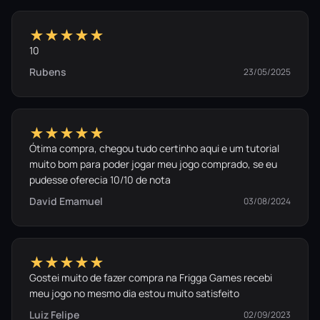
A cozinha não perdoa falhas.
★★★★★
Adquira seu pacote duplo e coloque as suas
10
amizades à prova.
Rubens
23/05/2025
★★★★★
Ótima compra, chegou tudo certinho aqui e um tutorial
muito bom para poder jogar meu jogo comprado, se eu
pudesse oferecia 10/10 de nota
David Emamuel
03/08/2024
★★★★★
Gostei muito de fazer compra na Frigga Games recebi
meu jogo no mesmo dia estou muito satisfeito
Luiz Felipe
02/09/2023