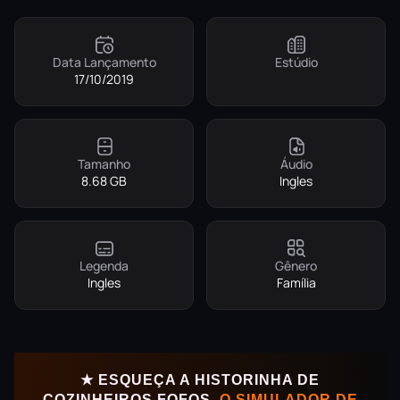
Data Lançamento
Estúdio
17/10/2019
Tamanho
Áudio
8.68 GB
Ingles
Legenda
Gênero
Ingles
Família
★ ESQUEÇA A HISTORINHA DE
COZINHEIROS FOFOS.
O SIMULADOR DE