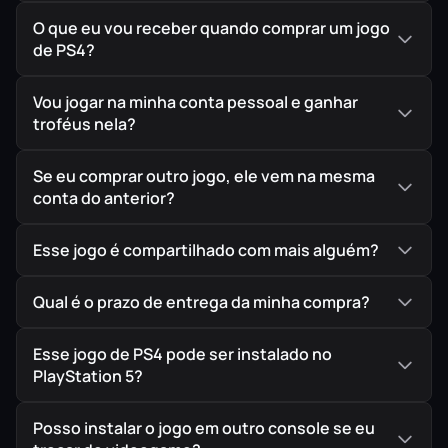
desastre sem o risco de travas ou cadeados no
O que eu vou receber quando comprar um jogo
meio do expediente.
de PS4?
A vantagem comercial deste pacote é o volume
Vou jogar na minha conta pessoal e ganhar
brutal de conteúdo. Você leva as duas obras-
troféus nela?
primas da franquia de uma só vez. O primeiro jogo
estabelece as regras brutais da cozinha local. Já
Se eu comprar outro jogo, ele vem na mesma
Overcooked! 2
eleva o cinismo mecânico ao
conta do anterior?
introduzir o multiplayer online e a mecânica de
arremessar ingredientes crus na cara do seu
Esse jogo é compartilhado com mais alguém?
parceiro que está do outro lado do cenário.
Qual é o prazo de entrega da minha compra?
Esse jogo de PS4 pode ser instalado no
PlayStation 5?
🔥 Duas Vezes Mais Caos
Posso instalar o jogo em outro console se eu
O pacote entrega os dois jogos base de uma só vez.