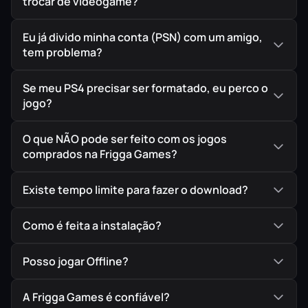
trocar de videogame?
Uma transição direta da cozinha caótica do primeiro
para o sadismo online do segundo jogo da franquia.
Eu já divido minha conta (PSN) com um amigo,
tem problema?
🎮 Acessibilidade Total
Se meu PS4 precisar ser formatado, eu perco o
jogo?
Mecânicas simples de pegar, cortar e correr. O
jogo nivelar todos os jogadores pela capacidade
O que NÃO pode ser feito com os jogos
de comunicação e paciência (ou a falta dela).
comprados na Frigga Games?
Existe tempo limite para fazer o download?
🌋 Geração de Conflitos
Como é feita a instalação?
O design de fases sempre te coloca em
desvantagem. Esteiras rolantes, terremotos e
portais tornam a entrega de um simples prato um
Posso jogar Offline?
verdadeiro caos.
A Frigga Games é confiável?