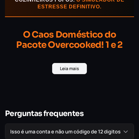
ESTRESSE DEFINITIVO.
O Caos Doméstico do
Pacote Overcooked! 1 e 2
A narrativa oficial fala sobre salvar o Reino da
Leia mais
Cebola, mas a realidade mecânica do
Pacote
Overcooked 1 e 2
é a destruição completa das
suas amizades ou do seu relacionamento.
Disfarçado com gráficos cartunescos
inofensivos, este é o teste de fogo absoluto para
a sua capacidade de comunicação e trabalho
Perguntas frequentes
sob pressão. Garanta o seu acesso através de
uma
licença primária definitiva
, jogue direto no
Isso é uma conta e não um código de 12 digitos
seu perfil oficial com seus amigos e gerencie o