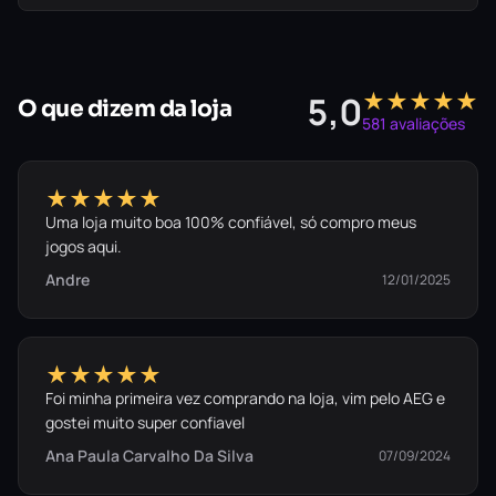
★★★★★
5,0
O que dizem da loja
O Cardápio da Confusão Inclui:
581 avaliações
✓
Overcooked!
(Jogo Base Completo)
★★★★★
✓
Overcooked! 2
(Jogo Base Completo)
Uma loja muito boa 100% confiável, só compro meus
jogos aqui.
Com 75 níveis de pura loucura tática e mais de 20
Andre
12/01/2025
chefs para desbloquear, o desafio real aqui não é
aprender a usar os botões, é controlar o
temperamento de quem está jogando no sofá com
★★★★★
você.
Foi minha primeira vez comprando na loja, vim pelo AEG e
gostei muito super confiavel
Ana Paula Carvalho Da Silva
07/09/2024