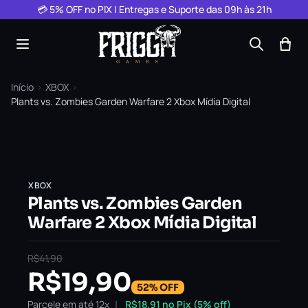
Pular para o conteúdo
💳 5% OFF no PIX | Entregas e Suporte das 09h às 21h
Início
›
XBOX
›
Plants vs. Zombies Garden Warfare 2 Xbox Mídia Digital
XBOX
Plants vs. Zombies Garden
Warfare 2 Xbox Mídia Digital
R$
41,90
R$
19,90
52% OFF
Parcele em até 12x
R$
18,91
no Pix (5% off)