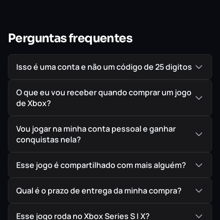
IMPORTANTE!
Todos os jogos são ORIGINAIS comprados
diretamente na PlayStation Store, a Loja Oficial da Sony,
Perguntas frequentes
garantindo assim a melhor procedência possível para
seu jogo em mídia digital.
Isso é uma conta e não um código de 25 digitos
O que eu vou receber quando comprar um jogo
de Xbox?
Vou jogar na minha conta pessoal e ganhar
conquistas nela?
Esse jogo é compartilhado com mais alguém?
Qual é o prazo de entrega da minha compra?
Esse jogo roda no Xbox Series S | X?