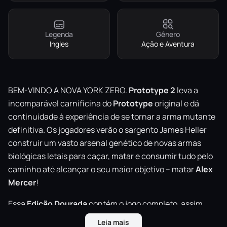
Legenda
Gênero
Ingles
Ação e Aventura
BEM-VINDO A NOVA YORK ZERO.
Prototype 2
leva a
incomparável carnificina do
Prototype
original e dá
continuidade à experiência de se tornar a arma mutante
definitiva. Os jogadores verão o sargento James Heller
construir um vasto arsenal genético de novas armas
biológicas letais para caçar, matar e consumir tudo pelo
caminho até alcançar o seu maior objetivo – matar
Alex
Mercer
!
Essa
Edição Dourada
contém o jogo completo, assim
como os
pacotes
DLC
a seguir:
Leia mais