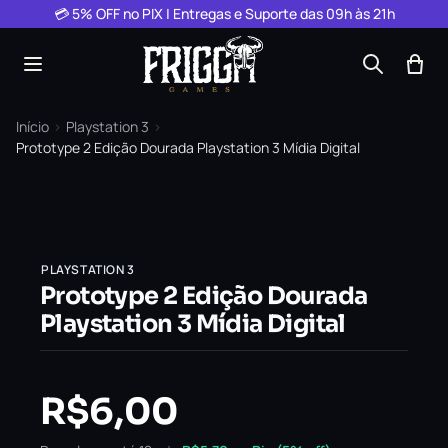
Pular para o conteúdo
💳 5% OFF no PIX | Entregas e Suporte das 09h às 21h
Início
›
Playstation 3
›
Prototype 2 Edição Dourada Playstation 3 Mídia Digital
PLAYSTATION 3
Prototype 2 Edição Dourada
Playstation 3 Mídia Digital
R$
6,00