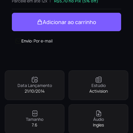
Parcele em até 12x
R$
5,70
no Pix (5% off)
Adicionar ao carrinho
Envío
:
Por e-mail
Data Lançamento
Estúdio
21/10/2014
Activision
Tamanho
Áudio
7.6
Ingles