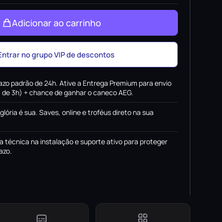
Adicionar ao carrinho
Entrar no grupo VIP de descontos
azo padrão de 24h. Ative a Entrega Premium para envio
x. de 3h) + chance de ganhar o caneco AEG.
 glória é sua. Saves, online e troféus direto na sua
a técnica na instalação e suporte ativo para proteger
azo.