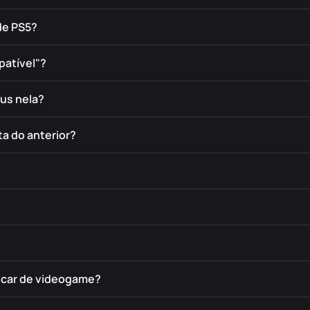
de PS5?
patível"?
éus nela?
a do anterior?
rocar de videogame?