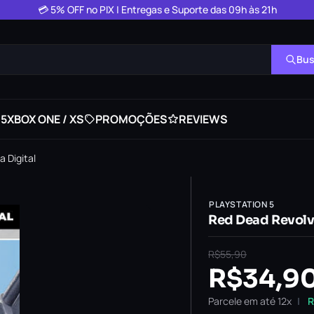
💳 5% OFF no PIX | Entregas e Suporte das 09h às 21h
Bus
 5
XBOX ONE / XS
PROMOÇÕES
REVIEWS
a Digital
PLAYSTATION 5
Red Dead Revolve
R$
55,90
R$
34,9
Parcele em até 12x
R