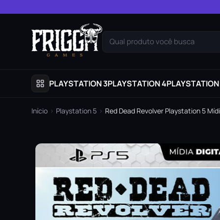
Pular para o conteúdo
Qual produto você busca
PLAYSTATION 3
PLAYSTATION 4
PLAYSTATION
Início
›
Playstation 5
›
Red Dead Revolver Playstation 5 Mídi