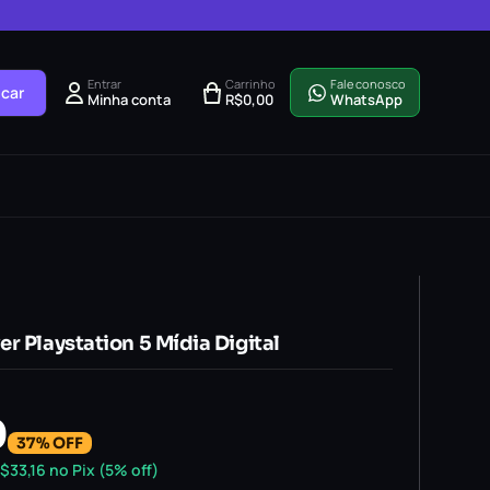
Entrar
Carrinho
Fale conosco
car
Minha conta
R$
0,00
WhatsApp
r Playstation 5 Mídia Digital
0
37% OFF
$
33,16
no Pix (5% off)