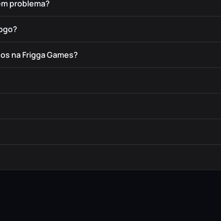
tem problema?
jogo?
dos na Frigga Games?