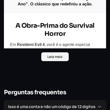
Ano”.
O clássico que redefiniu a ação.
A Obra-Prima do Survival
Horror
Em
Resident Evil 4
, você é o agente especial
Leon S. Kennedy
, enviado em uma missão para
Leia mais
resgatar a filha do presidente dos EUA. Sua
investigação o leva a uma vila rural e isolada na
Europa, onde ele descobre algo muito mais
aterrorizante que zumbis.
Esta é a obra-prima que redefiniu o gênero de
Perguntas frequentes
ação, agora em HD.
(
Assista ao trailer oficial
e reviva o terror.)
Isso é uma conta e não um código de 12 digitos