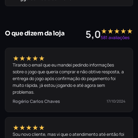
Ada Wong)
Modo de Ação “The Mercenaries”
★★★★★
5,0
O que dizem da loja
581 avaliações
“Where’s everyone going?
★★★★★
Bingo?”
Tirando o email que eu mandei pedindo informações
sobre o jogo que queria comprar e não obtive resposta, a
Adquira
Resident Evil 4
e reviva a obra-
entrega do jogo após confirmação do pagamento foi
muito rápida, já estou jogando e até agora sem
prima.
problemas.
Rogério Carlos Chaves
17/10/2024
★★★★★
Sou novo cliente, mas vi que o atendimento até então foi