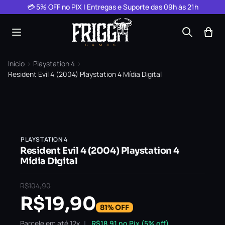
Pular para o conteúdo
💳 5% OFF no PIX | Entregas e Suporte das 09h às 21h
Início
›
Playstation 4
›
Resident Evil 4 (2004) Playstation 4 Mídia Digital
PLAYSTATION 4
Resident Evil 4 (2004) Playstation 4
Mídia Digital
R$
104,90
R$
19,90
81% OFF
Parcele em até 12x
R$
18,91
no Pix (5% off)