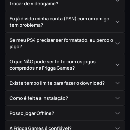
modo “The Mercenaries”.
trocar de videogame?
Eu já divido minha conta (PSN) com um amigo,
tem problema?
“Um dos melhores jogos de
Se meu PS4 precisar ser formatado, eu perco o
jogo?
todos os tempos”
O que NÃO pode ser feito com os jogos
– 96/100, Metacritic
comprados na Frigga Games?
Existe tempo limite para fazer o download?
O que esta edição inclui:
Como é feita a instalação?
Resident Evil 4 (Jogo Base Clássico de
Posso jogar Offline?
2004) em HD
A Frigga Games é confiável?
Campanha Adicional “Separate Ways” (com