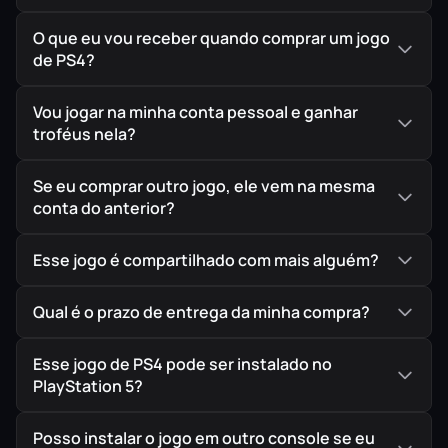
O que eu vou receber quando comprar um jogo
de PS4?
Combate Revolucionário
A câmera “sobre o ombro” coloca você no centro
Vou jogar na minha conta pessoal e ganhar
da ação, permitindo mira precisa e combate
troféus nela?
estratégico contra hordas de “Ganados”.
Se eu comprar outro jogo, ele vem na mesma
conta do anterior?
Uma Missão Desesperada
Lute para sobreviver, proteja Ashley Graham e
Esse jogo é compartilhado com mais alguém?
desvende os mistérios do culto Los Iluminados
em uma campanha inesquecível.
Qual é o prazo de entrega da minha compra?
Esse jogo de PS4 pode ser instalado no
Conteúdo Extra
PlayStation 5?
Esta versão inclui a campanha “Separate Ways”
(onde você joga como Ada Wong) e o viciante
Posso instalar o jogo em outro console se eu