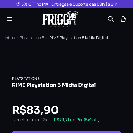
Pular para o conteúdo
💳 5% OFF no PIX | Entregas e Suporte das 09h às 21h
Início
›
Playstation 5
›
RiME Playstation 5 Mídia Digital
PLAYSTATION 5
RiME Playstation 5 Mídia Digital
R$
83,90
Parcele em até 12x
R$
79,71
no Pix (5% off)