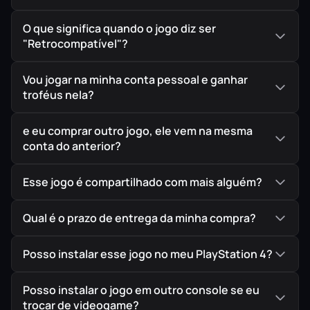
tempo.
O que significa quando o jogo diz ser
"Retrocompatível"?
IMPORTANTE!
Todos os jogos são ORIGINAIS comprados
diretamente na PlayStation Store, a Loja Oficial da Sony,
Vou jogar na minha conta pessoal e ganhar
troféus nela?
garantindo assim a melhor procedência possível para
seu jogo em mídia digital.
e eu comprar outro jogo, ele vem na mesma
conta do anterior?
Esse jogo é compartilhado com mais alguém?
Qual é o prazo de entrega da minha compra?
Posso instalar esse jogo no meu PlayStation 4?
Posso instalar o jogo em outro console se eu
trocar de videogame?