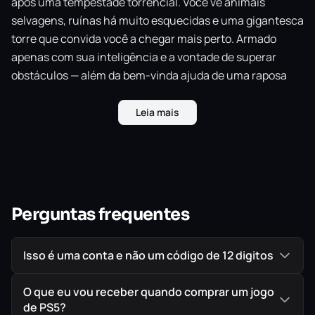
após uma tempestade torrencial. Você vê animais
selvagens, ruínas há muito esquecidas e uma gigantesca
torre que convida você a chegar mais perto. Armado
apenas com sua inteligência e a vontade de superar
obstáculos — além da bem-vinda ajuda de uma raposa
como guia —, você precisa explorar a ilha enigmática,
alcançar o alto da torre e desbloquear seus segredos
Leia mais
mais bem guardados.
Explore
– Descubra a ilha misteriosa no seu próprio
ritmo. Interaja com a vida selvagem, procure por itens
escondidos ou simplesmente desfrute das paisagens e
Perguntas frequentes
dos sons.
Resolva Quebra-Cabeças
– Abra caminho através das
Isso é uma conta e não um código de 12 digitos
antigas ruínas e suas maravilhas escondidas resolvendo
quebra-cabeças com sons, luzes e projeção de sombras,
O que eu vou receber quando comprar um jogo
perspectiva, plataformas e até mesmo manipulação do
de PS5?