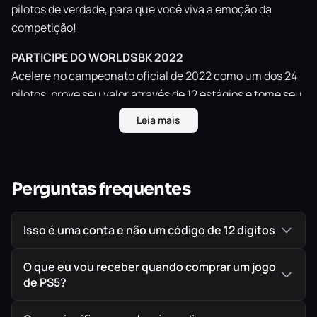
pilotos de verdade, para que você viva a emoção da
competição!
PARTICIPE DO WORLDSBK 2022
Acelere no campeonato oficial de 2022 como um dos 24
pilotos, prove seu valor através de 12 estágios e tome seu
lugar no degrau mais alto do pódio.
Leia mais
UM FIM DE SEMANA DE CORRIDAS
Você quer conquistar o primeiro lugar em apenas um
final de semana? Entre de cabeça nos três dias de treino,
Perguntas frequentes
Tissot Superpoles e corridas para testar suas habilidades
e triunfar em situações que estão em constante
Isso é uma conta e não um código de 12 digitos
mudança.
INICIE SUA JORNADA PARA SE TORNAR O NÚMERO 1
O que eu vou receber quando comprar um jogo
Tudo que você precisa fazer é assinar na linha pontilhada
de PS5?
e estará tudo pronto para começar sua carreira no