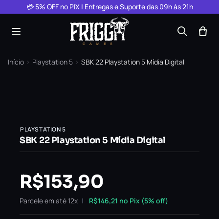
Pular para o conteúdo
💳 5% OFF no PIX | Entregas e Suporte das 09h às 21h
Início
›
Playstation 5
›
SBK 22 Playstation 5 Mídia Digital
PLAYSTATION 5
SBK 22 Playstation 5 Mídia Digital
R$
153,90
Parcele em até 12x
R$
146,21
no Pix (5% off)