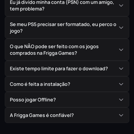
Dispute com seus amigos em uma Superpole ou em uma
Eu já divido minha conta (PSN) com um amigo,
sessão de corrida simples no novo modo Multijogador. E
tem problema?
não é só isso! Você também pode registrar seus melhores
tempos nas provas de tempo, e marcar seu nome na
Se meu PS5 precisar ser formatado, eu perco o
jogo?
Leaderboard!
O que NÃO pode ser feito com os jogos
IMPORTANTE!
Todos os jogos são ORIGINAIS comprados
comprados na Frigga Games?
diretamente na PlayStation Store, a Loja Oficial da Sony,
garantindo assim a melhor procedência possível para
Existe tempo limite para fazer o download?
seu jogo em mídia digital.
Como é feita a instalação?
Posso jogar Offline?
A Frigga Games é confiável?