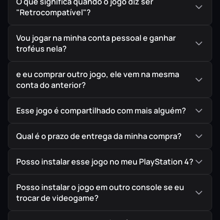
mundo da Superbike: aumente sua reputação para
O que significa quando o jogo diz ser
"Retrocompatível"?
entrar nas melhores equipes e contrate profissionais
para fornecer o suporte que você precisa para chegar no
Vou jogar na minha conta pessoal e ganhar
pódio! E não se esqueça da sua moto: você estará no
troféus nela?
controle de cada parâmetro, do gerenciamento da
suspensão às melhorias do motor. Assim você alcançará
e eu comprar outro jogo, ele vem na mesma
o sucesso criando a Superbike que sempre sonhou.
conta do anterior?
UMA EXPERIÊNCIA REAL
Esse jogo é compartilhado com mais alguém?
Entre nas pistas com sua moto favorita, gerencie o
combustível e escolha os pneus certos para tirar o
Qual é o prazo de entrega da minha compra?
máximo de proveito em situações desafiadoras. Todas as
escolhas são importantes, pois você estará enfrentando
Posso instalar esse jogo no meu PlayStation 4?
os competidores mais ferozes e imprevisíveis, graças a
A.N.N.A., a inteligência artificial neural baseada em
Posso instalar o jogo em outro console se eu
aprendizado de máquina.
trocar de videogame?
MULTIJOGADOR