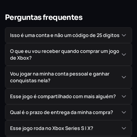
🥷 Joe Musashi em uma Nova Jornada
Perguntas frequentes
Assuma o papel do lendário ninja
Joe Musashi
. Após ver
sua vila em chamas e seu clã transformado em pedra,
ele parte em uma
missão de vingança
contra uma força
Isso é uma conta e não um código de 25 digitos
sombria sem precedentes,
decidido a restaurar a honra e proteger seu legado.
O que eu vou receber quando comprar um jogo
de Xbox?
🔥 Domine as Artes Ninja
Vou jogar na minha conta pessoal e ganhar
👉 Use a poderosa
katana Oborozuki
em combates
conquistas nela?
intensos.
👉 Ataque à distância com
kunais afiadas
.
Esse jogo é compartilhado com mais alguém?
👉 Desencadeie
Ninjutsu
e habilidades
Ninpo
devastadoras.
Qual é o prazo de entrega da minha compra?
💎 Evolua como Mestre Shinobi
Esse jogo roda no Xbox Series S | X?
👉 Execute
combos fluidos
e encadeados com