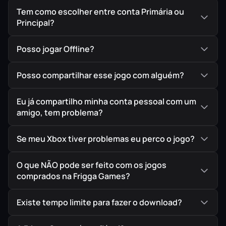
movimentos únicos.
Tem como escolher entre conta Primária ou
Principal?
👉 Colete
amuletos
para aprimorar suas capacidades.
👉 Descubra
ferramentas Ningi
para superar obstáculos
Posso jogar Offline?
e abrir novos caminhos.
Posso compartilhar esse jogo com alguém?
🌍 Um Mundo Estiloso e Cheio de Desafios
Explore mais de uma dúzia de fases criativas e
Eu já compartilho minha conta pessoal com um
impressionantes: de
bases militares
a
amigo, tem problema?
desertos escaldantes
. Enfrente
plataformas
desafiadoras
, resolva
Se meu Xbox tiver problemas eu perco o jogo?
quebra-cabeças inteligentes
e descubra
segredos
escondidos
em cada canto.
O que NÃO pode ser feito com os jogos
comprados na Frigga Games?
💥 SHINOBI está de volta em grande estilo.
Existe tempo limite para fazer o download?
Você está pronto para dominar as artes do
verdadeiro ninja?