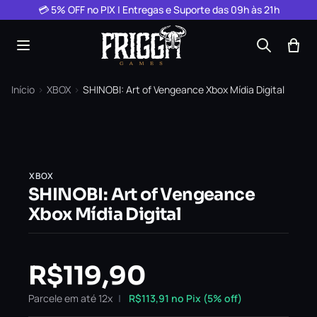
Pular para o conteúdo
💳 5% OFF no PIX | Entregas e Suporte das 09h às 21h
Início
›
XBOX
›
SHINOBI: Art of Vengeance Xbox Mídia Digital
XBOX
SHINOBI: Art of Vengeance
Xbox Mídia Digital
R$
119,90
Parcele em até 12x
R$
113,91
no Pix (5% off)