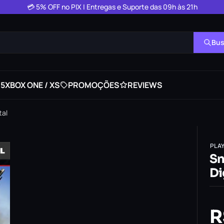
💳 5% OFF no PIX | Entregas e Suporte das 09h às 21h
Bus
 5
XBOX ONE / XS
PROMOÇÕES
REVIEWS
tal
PLA
Sn
Di
R