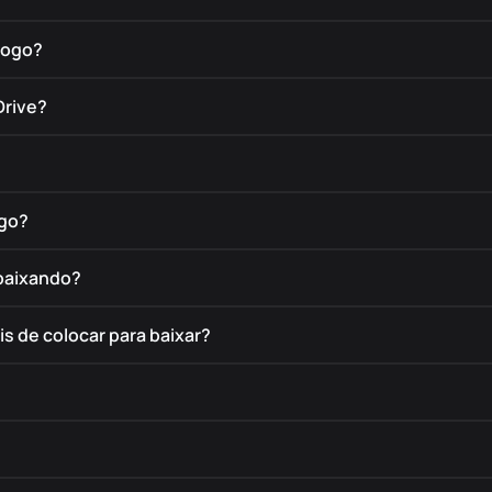
jogo?
Drive?
ogo?
 baixando?
s de colocar para baixar?