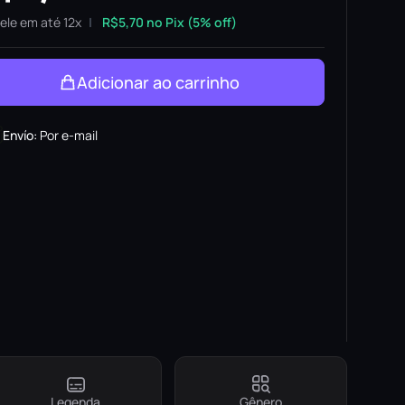
ele em até 12x
R$
5,70
no Pix (5% off)
Adicionar ao carrinho
Envío
:
Por e-mail
Legenda
Gênero