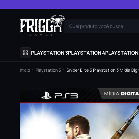
Pular para o conteúdo
Qual produto você busca
PLAYSTATION 3
PLAYSTATION 4
PLAYSTATION
Início
›
Playstation 3
›
Sniper Elite 3 Playstation 3 Mídia Digi