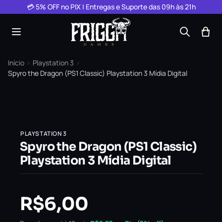
Pular para o conteúdo
💳 5% OFF no PIX | Entregas e Suporte das 09h às 21h
Início
›
Playstation 3
›
Spyro the Dragon (PS1 Classic) Playstation 3 Mídia Digital
PLAYSTATION 3
Spyro the Dragon (PS1 Classic)
Playstation 3 Mídia Digital
R$
6,00