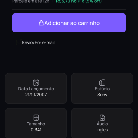
Parcele em até 12x
R$
5,70
no Pix (5% off)
Adicionar ao carrinho
Envío
:
Por e-mail
Data Lançamento
Estúdio
21/10/2007
Sony
Tamanho
Áudio
0.341
Ingles