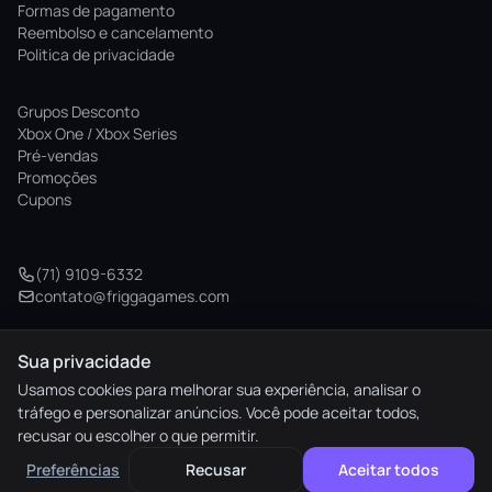
Formas de pagamento
Reembolso e cancelamento
Politica de privacidade
Grupos Desconto
Xbox One / Xbox Series
Pré-vendas
Promoções
Cupons
(71) 9109-6332
contato@friggagames.com
Sua privacidade
© 2026 Frigga Games. Todos os direitos reservados.
Usamos cookies para melhorar sua experiência, analisar o
tráfego e personalizar anúncios. Você pode aceitar todos,
elo
AMEX
pix
HIPER
recusar ou escolher o que permitir.
M. Pago
Preferências
Recusar
Aceitar todos
Preferências de cookies