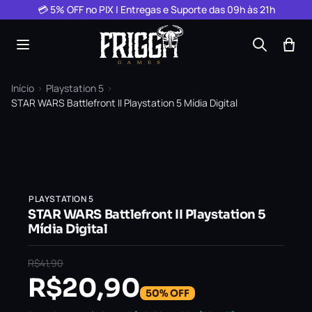
Pular para o conteúdo
💳 5% OFF no PIX | Entregas e Suporte das 09h às 21h
Início
›
Playstation 5
›
STAR WARS Battlefront II Playstation 5 Mídia Digital
PLAYSTATION 5
STAR WARS Battlefront II Playstation 5
Mídia Digital
R$
41,90
R$
20,90
50% OFF