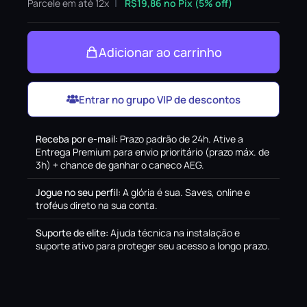
Parcele em até 12x
R$
19,86
no Pix (5% off)
Adicionar ao carrinho
Entrar no grupo VIP de descontos
Receba por e-mail
:
Prazo padrão de 24h. Ative a
Entrega Premium para envio prioritário (prazo máx. de
3h) + chance de ganhar o caneco AEG.
Jogue no seu perfil
:
A glória é sua. Saves, online e
troféus direto na sua conta.
Suporte de elite
:
Ajuda técnica na instalação e
suporte ativo para proteger seu acesso a longo prazo.