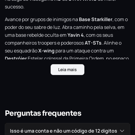
sucesso.
Avance por grupos de inimigos na
Base Starkiller
, com o
poder do seu sabre de luz. Abra caminho pela selva, em
uma base rebelde oculta em
Yavin
4
, com os seus
companheiros troopers e poderosos
AT-STs
. Alinhe o
seu esquadrão
X-wing
para um ataque contra um
Destróier
Estelar colossal da Primeira Ordem, no espaço.
Ou assuma o papel de uma nova heroína de
STAR WARS
,
Leia mais
Iden
, uma soldada de elite das forças especiais imperiais,
e descubra uma narrativa cativante para um jogador, que
percorrerá trinta anos de sua história.
Perguntas frequentes
IMPORTANTE!
Todos os jogos são ORIGINAIS comprados
diretamente na PlayStation Store, a Loja Oficial da Sony,
Isso é uma conta e não um código de 12 digitos
garantindo assim a melhor procedência possível para