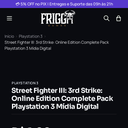
Pular para o conteúdo
💳 5% OFF no PIX | Entregas e Suporte das 09h às 21h
Início
›
Playstation 3
›
Street Fighter III: 3rd Strike: Online Edition Complete Pack
Playstation 3 Mídia Digital
PLAYSTATION 3
Street Fighter III: 3rd Strike:
Online Edition Complete Pack
Playstation 3 Mídia Digital