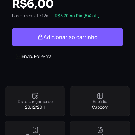
R$
6,00
Parcele em até 12x
R$
5,70
no Pix (5% off)
Adicionar ao carrinho
Envío
:
Por e-mail
Data Lançamento
Estúdio
20/12/2011
Capcom