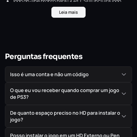
Jogo on-line pronto para GGPO: SFIII incluirá jogo
arcade on-line perfeito em termos de pixels, com
Leia mais
sistema de compatibilidades e tabelas de líderes.
Jogabilidade de arcade inalterada: Experiência de
arcade perfeita, sem alterar o profundo sistema de
jogabilidade.
Visuais actualizados: Os jogadores podem
Perguntas frequentes
personalizar a experiência de visualização com novos
desenhos, IU e opções manuais de HD.
Isso é uma conta e não um código
Partilha de repetições no YouTube: Repetições de
combates locais e globais no jogo, e transferência de
O que eu vou receber quando comprar um jogo
repetições directamente para o YouTube para partilha
de PS3?
com o resto do mundo.
De quanto espaço preciso no HD para instalar o
jogo?
IMPORTANTE!
Todos os jogos são ORIGINAIS comprados
diretamente na PlayStation Store, a Loja Oficial da Sony,
Posso instalar o jogo em um HD Externo ou Pen