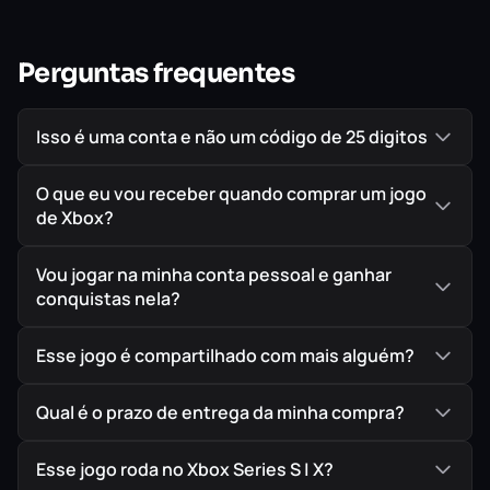
IMPORTANTE!
Todos os jogos são ORIGINAIS comprados
diretamente na PlayStation Store, a Loja Oficial da Sony,
Perguntas frequentes
garantindo assim a melhor procedência possível para
seu jogo em mídia digital.
Isso é uma conta e não um código de 25 digitos
O que eu vou receber quando comprar um jogo
de Xbox?
Vou jogar na minha conta pessoal e ganhar
conquistas nela?
Esse jogo é compartilhado com mais alguém?
Qual é o prazo de entrega da minha compra?
Esse jogo roda no Xbox Series S | X?