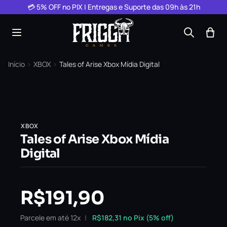
Pular para o conteúdo
💳 5% OFF no PIX | Entregas e Suporte das 09h às 21h
Início
›
XBOX
›
Tales of Arise Xbox Mídia Digital
XBOX
Tales of Arise Xbox Mídia
Digital
R$
191,90
Parcele em até 12x
R$
182,31
no Pix (5% off)