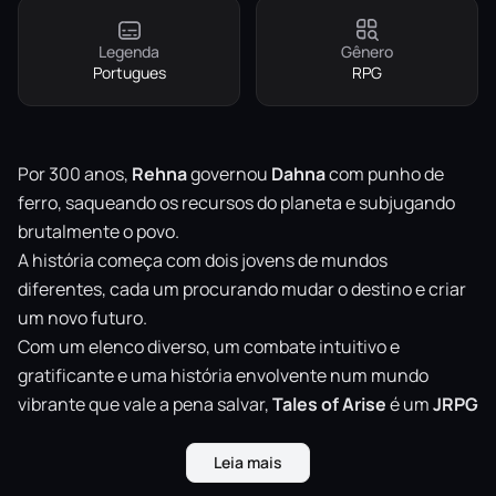
Legenda
Gênero
Portugues
RPG
Por 300 anos,
Rehna
governou
Dahna
com punho de
ferro, saqueando os recursos do planeta e subjugando
brutalmente o povo.
A história começa com dois jovens de mundos
diferentes, cada um procurando mudar o destino e criar
um novo futuro.
Com um elenco diverso, um combate intuitivo e
gratificante e uma história envolvente num mundo
vibrante que vale a pena salvar,
Tales
of
Arise
é um
JRPG
imperdível de primeira categoria.
Leia mais