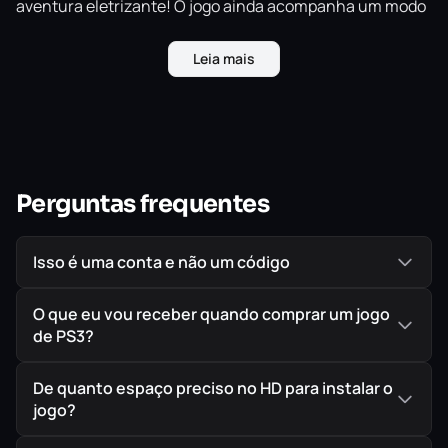
aventura eletrizante! O jogo ainda acompanha um modo
cooperativo online para quatro jogadores, onde você e
seus amigos irão fazer chover dor sobre seus inimigos!
Leia mais
Perguntas frequentes
Isso é uma conta e não um código
O que eu vou receber quando comprar um jogo
de PS3?
De quanto espaço preciso no HD para instalar o
jogo?