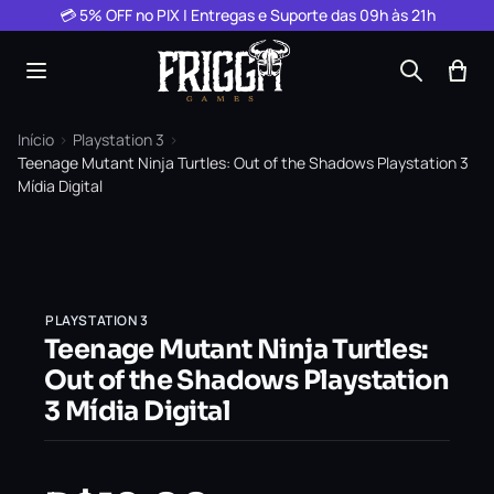
Pular para o conteúdo
💳 5% OFF no PIX | Entregas e Suporte das 09h às 21h
Início
›
Playstation 3
›
Teenage Mutant Ninja Turtles: Out of the Shadows Playstation 3
Mídia Digital
PLAYSTATION 3
Teenage Mutant Ninja Turtles:
Out of the Shadows Playstation
3 Mídia Digital