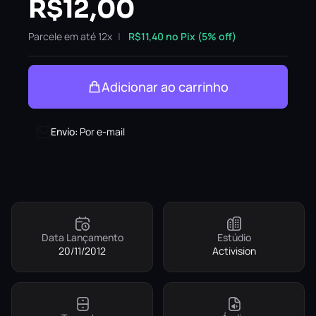
R$
12,00
Parcele em até 12x
R$
11,40
no Pix (5% off)
Adicionar ao carrinho
Envío
:
Por e-mail
Data Lançamento
Estúdio
20/11/2012
Activision