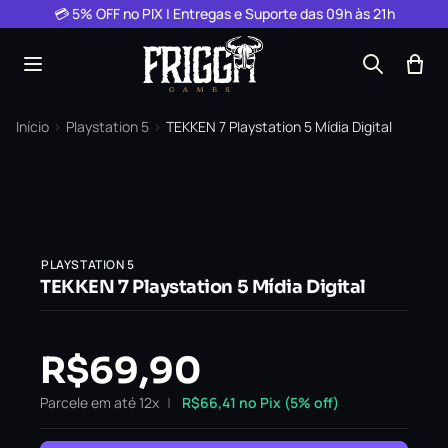
Pular para o conteúdo
💳 5% OFF no PIX | Entregas e Suporte das 09h às 21h
Início
›
Playstation 5
›
TEKKEN 7 Playstation 5 Mídia Digital
PLAYSTATION 5
TEKKEN 7 Playstation 5 Mídia Digital
R$
69,90
Parcele em até 12x
R$
66,41
no Pix (5% off)