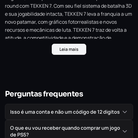
round com TEKKEN 7. Com seu fiel sistema de batalha 3D
e sua jogabilidade intacta, TEKKEN 7 leva a franquia a um
novo patamar, com gráficos fotorrealistas e novos
recursos e mecânicas de luta. TEKKEN 7 traz de volta a
atitude, a competitividade e a demonstração de
habilidade enraizadas em seu DNA arcade para
Leia mais
proporcionar a experiência de jogo de luta definitiva.
IMPORTANTE!
Todos os jogos são ORIGINAIS comprados
diretamente na PlayStation Store, a Loja Oficial da Sony,
Perguntas frequentes
garantindo assim a melhor procedência possível para
seu jogo em mídia digital.
Isso é uma conta e não um código de 12 digitos
O que eu vou receber quando comprar um jogo
de PS5?