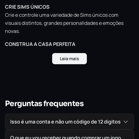
CRIE SIMS ÚNICOS
Crie e controle uma variedade de Sims únicos com
visuais distintos, grandes personalidades e emoções
novas.
CONSTRUA A CASA PERFEITA
Projete e construa facilmente casas para os seus Sims
Leia mais
usando o novo Modo Construção baseado em cômodos.
EXPLORE MUNDOS VIBRANTES
Viaje entre os mundos, explore vizinhanças únicas e
descubra novos locais interessantes.
JOGUE COM A VIDA
Perguntas frequentes
Controle os momentos divertidos e envolventes das vidas
dos seus Sims, de seus relacionamentos às suas
Isso é uma conta e não um código de 12 digitos
carreiras.
O que eu vou receber quando comprar um jogo