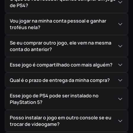
de PS4?
IMPORTANTE!
Todos os jogos são ORIGINAIS comprados
Vou jogar na minha conta pessoal e ganhar
diretamente na PlayStation Store, a Loja Oficial da Sony,
troféus nela?
garantindo assim a melhor procedência possível para
seu jogo em mídia digital.
Se eu comprar outro jogo, ele vem na mesma
conta do anterior?
Esse jogo é compartilhado com mais alguém?
Qual é o prazo de entrega da minha compra?
Esse jogo de PS4 pode ser instalado no
PlayStation 5?
Posso instalar o jogo em outro console se eu
trocar de videogame?