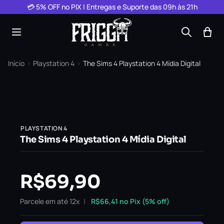
Pular para o conteúdo
💳 5% OFF no PIX | Entregas e Suporte das 09h às 21h
Início
›
Playstation 4
›
The Sims 4 Playstation 4 Mídia Digital
PLAYSTATION 4
The Sims 4 Playstation 4 Mídia Digital
R$
69,90
Parcele em até 12x
R$
66,41
no Pix (5% off)