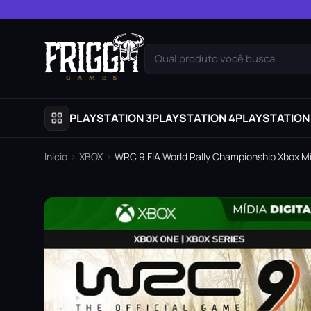
Pular para o conteúdo
Qual produto você busca
PLAYSTATION 3
PLAYSTATION 4
PLAYSTATION
Início
›
XBOX
›
WRC 9 FIA World Rally Championship Xbox Míd