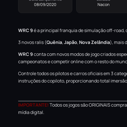
08/09/2020
Nacon
WRC 9
é a principal franquia de simulação off-road,
3 novos ralis (
Quênia
,
Japão
,
Nova Zelândia
), mais 
WRC 9
conta com novos modos de jogo criados espec
campeonatos e competir online com o resto do mun
Controle todos os pilotos e carros oficiais em 3 cate
instruções do copiloto, proporcionando total imersão
IMPORTANTE!
Todos os jogos são ORIGINAIS comprad
mídia digital.