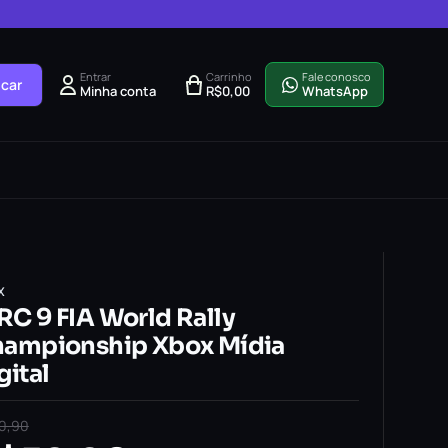
Entrar
Carrinho
Fale conosco
car
Minha conta
R$
0,00
WhatsApp
X
C 9 FIA World Rally
ampionship Xbox Mídia
gital
10,90