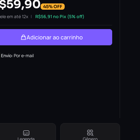
$
59,90
45% OFF
ele em até 12x
R$
56,91
no Pix (5% off)
Adicionar ao carrinho
Envío
:
Por e-mail
Legenda
Gênero