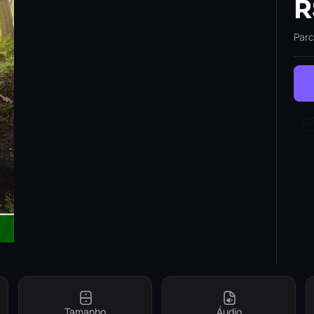
R
Parc
Tamanho
Áudio