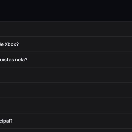
de Xbox?
uistas nela?
cipal?