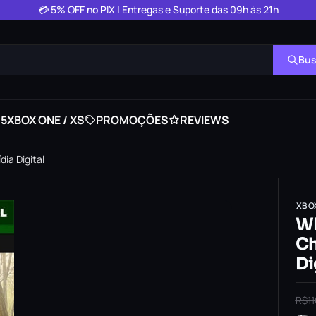
💳 5% OFF no PIX | Entregas e Suporte das 09h às 21h
Bus
 5
XBOX ONE / XS
PROMOÇÕES
REVIEWS
ia Digital
XBO
WR
Ch
Di
R$
1