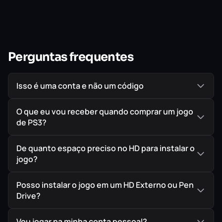
Osaka, Hakata, Nagoya e Sapporo. Yakuza 5 também traz
‘Another Drama’, uma série de tramas secundárias que
destaca cada protagonista. Com base nos recursos de
Yakuza 4, os sistemas de batalha e de personalização
Perguntas frequentes
foram melhorados.
Isso é uma conta e não um código
O que eu vou receber quando comprar um jogo
de PS3?
De quanto espaço preciso no HD para instalar o
jogo?
Posso instalar o jogo em um HD Externo ou Pen
Drive?
Vou jogar na minha conta pessoal?