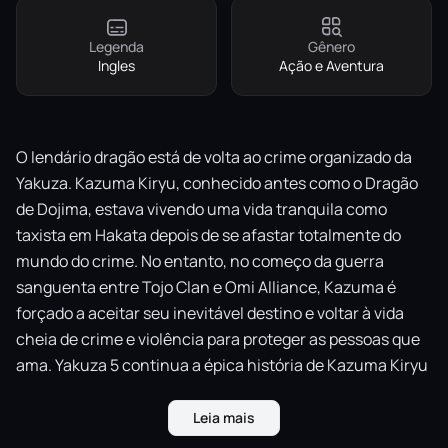
Legenda
Gênero
Ingles
Ação e Aventura
O lendário dragão está de volta ao crime organizado da
Yakuza. Kazuma Kiryu, conhecido antes como o Dragão
de Dojima, estava vivendo uma vida tranquila como
taxista em Hakata depois de se afastar totalmente do
mundo do crime. No entanto, no começo da guerra
sanguenta entre Tojo Clan e Omi Alliance, Kazuma é
forçado a aceitar seu inevitável destino e voltar à vida
cheia de crime e violência para proteger as pessoas que
ama. Yakuza 5 continua a épica história de Kazuma Kiryu
e mais 4 protagonistas: Haruka Sawamura, Taiga
Saejima, Tatsuo Shinada e Shun Akiyama. A saga
Leia mais
continua nas 5 maiores cidades japonesas: Tóquio,