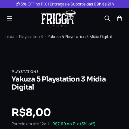
Pular para o conteúdo
💳 5% OFF no PIX | Entregas e Suporte das 09h às 21h
Início
›
Playstation 3
›
Yakuza 5 Playstation 3 Mídia Digital
PLAYSTATION 3
Yakuza 5 Playstation 3 Mídia
Digital
R$
8,00
Parcele em até 12x
R$
7,60
no Pix (5% off)