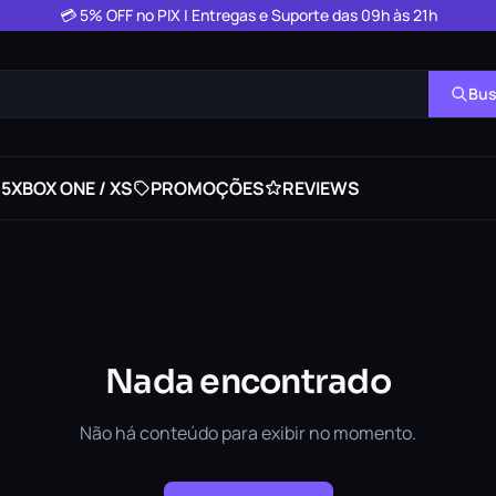
💳 5% OFF no PIX | Entregas e Suporte das 09h às 21h
Bus
 5
XBOX ONE / XS
PROMOÇÕES
REVIEWS
Nada encontrado
Não há conteúdo para exibir no momento.