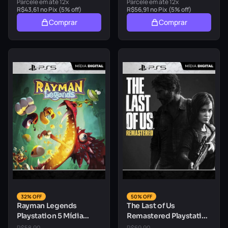
Parcele em até 12x
Parcele em até 12x
R$
43,61
no Pix (5% off)
R$
56,91
no Pix (5% off)
Comprar
Comprar
32% OFF
50% OFF
Rayman Legends
The Last of Us
Playstation 5 Mídia
Remastered Playstation
Digital
5 Mídia Digital
R$
58,90
R$
69,90