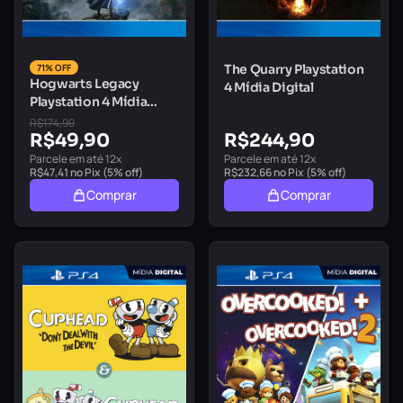
71% OFF
The Quarry Playstation
Hogwarts Legacy
4 Mídia Digital
Playstation 4 Mídia
Digital
R$
174,90
R$
49,90
R$
244,90
Parcele em até 12x
Parcele em até 12x
R$
47,41
no Pix (5% off)
R$
232,66
no Pix (5% off)
Comprar
Comprar