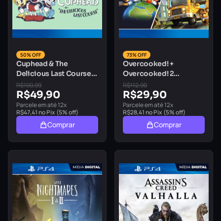
50% OFF
73% OFF
Cuphead & The
Overcooked! +
Delicious Last Course
Overcooked! 2
Playstation 4 Mídia
Playstation 4 Mídia
R$
100,99
R$
112,90
Digital
R$
49,90
Digital
R$
29,90
Parcele em até 12x
Parcele em até 12x
R$
47,41
no Pix (5% off)
R$
28,41
no Pix (5% off)
Comprar
Comprar