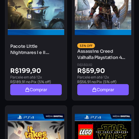
Pacote Little
53% OFF
Assassins Creed
Nightmares I e II
Valhalla Playstation 4
Playstation 4 Mídia
Mídia Digital
Digital
R$
130,10
R$
199,90
R$
59,90
Parcele em até 12x
Parcele em até 12x
R$
189,91
no Pix (5% off)
R$
56,91
no Pix (5% off)
Comprar
Comprar