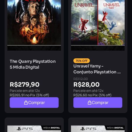
The Quarry Playstation
75% OFF
Unravel Yarny -
5 Mídia Digital
Conjunto Playstation 5
Mídia Digital
R$
112,00
R$
279,90
R$
28,00
Parcele em até 12x
Parcele em até 12x
R$
265,91
no Pix (5% off)
R$
26,60
no Pix (5% off)
Comprar
Comprar