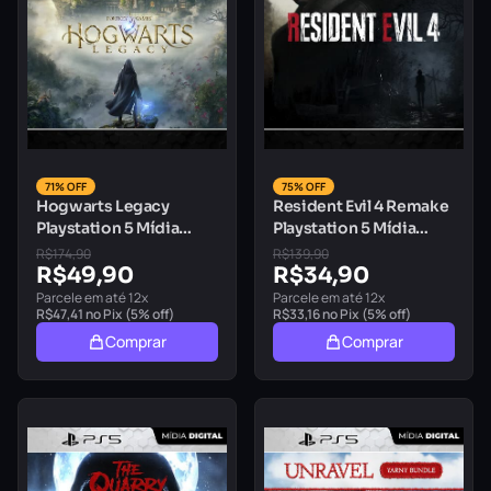
71% OFF
75% OFF
Hogwarts Legacy
Resident Evil 4 Remake
Playstation 5 Mídia
Playstation 5 Mídia
Digital
Digital
R$
174,90
R$
139,90
R$
49,90
R$
34,90
Parcele em até 12x
Parcele em até 12x
R$
47,41
no Pix (5% off)
R$
33,16
no Pix (5% off)
Comprar
Comprar