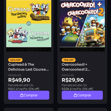
50% OFF
73% OFF
Cuphead & The
Overcooked! +
Delicious Last Course
Overcooked! 2
Playstation 5 Mídia
Playstation 5 Mídia
R$
100,99
R$
112,90
Digital
R$
49,90
Digital
R$
29,90
Parcele em até 12x
Parcele em até 12x
R$
47,41
no Pix (5% off)
R$
28,41
no Pix (5% off)
Comprar
Comprar