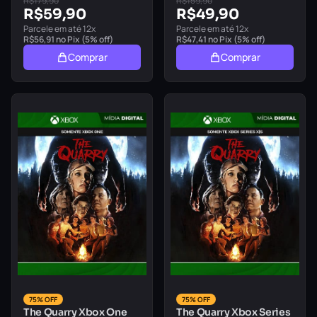
R$
179,90
R$
159,90
R$
59,90
R$
49,90
Parcele em até 12x
Parcele em até 12x
R$
56,91
no Pix (5% off)
R$
47,41
no Pix (5% off)
Comprar
Comprar
75% OFF
75% OFF
The Quarry Xbox One
The Quarry Xbox Series