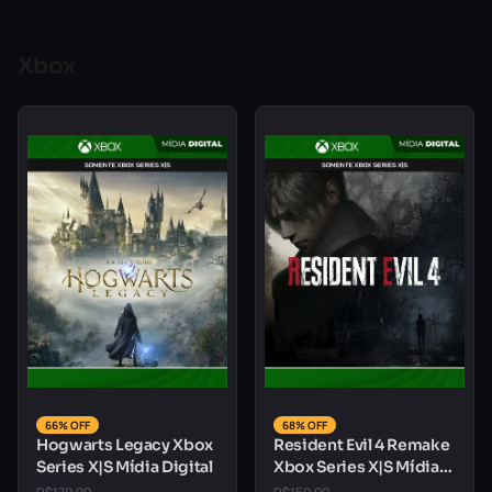
Xbox
66% OFF
68% OFF
Hogwarts Legacy Xbox
Resident Evil 4 Remake
Series X|S Mídia Digital
Xbox Series X|S Mídia
Digital