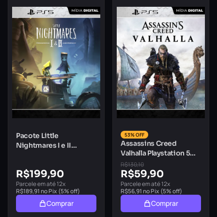
Pacote Little
53% OFF
Assassins Creed
Nightmares I e II
Valhalla Playstation 5
Playstation 5 Mídia
Mídia Digital
Digital
R$
130,10
R$
199,90
R$
59,90
Parcele em até 12x
Parcele em até 12x
R$
189,91
no Pix (5% off)
R$
56,91
no Pix (5% off)
Comprar
Comprar