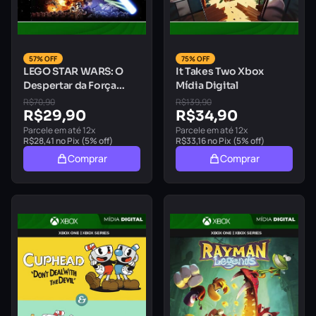
57% OFF
75% OFF
LEGO STAR WARS: O
It Takes Two Xbox
Despertar da Força
Mídia Digital
Xbox Mídia Digital
R$
70,90
R$
139,90
R$
29,90
R$
34,90
Parcele em até 12x
Parcele em até 12x
R$
28,41
no Pix (5% off)
R$
33,16
no Pix (5% off)
Comprar
Comprar