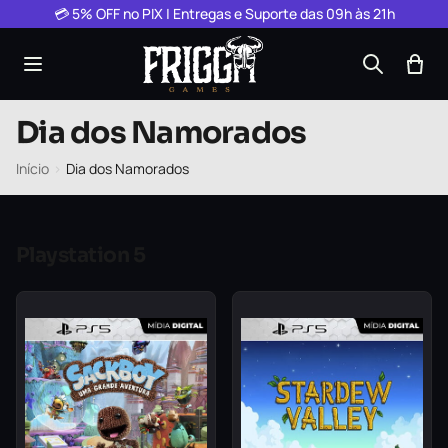
Pular para o conteúdo
💳 5% OFF no PIX | Entregas e Suporte das 09h às 21h
Dia dos Namorados
Início
›
Dia dos Namorados
Playstation 5