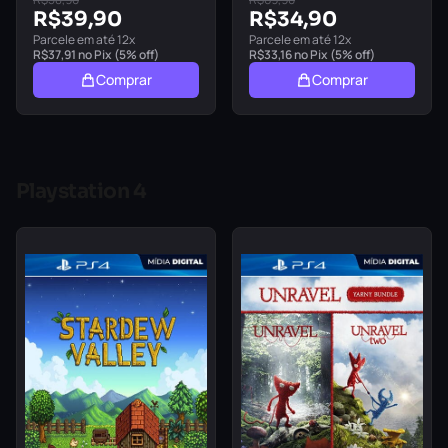
R$
39,90
R$
34,90
Parcele em até 12x
Parcele em até 12x
R$
37,91
no Pix (5% off)
R$
33,16
no Pix (5% off)
Comprar
Comprar
Playstation 4