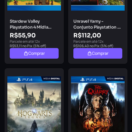
Stardew Valley
Unravel Yarny -
Playstation 4 Mídia
Conjunto Playstation 4
Digital
Mídia Digital
R$
55,90
R$
112,00
Parcele em até 12x
Parcele em até 12x
R$
53,11
no Pix (5% off)
R$
106,40
no Pix (5% off)
Comprar
Comprar