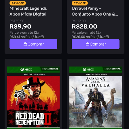
92% OFF
75% OFF
Minecraft Legends
Unravel Yarny -
Xbox Mídia Digital
Conjunto Xbox One &
Series Mídia Digital
R$
139,90
R$
112,00
R$
9,90
R$
28,00
Parcele em até 12x
Parcele em até 12x
R$
9,41
no Pix (5% off)
R$
26,60
no Pix (5% off)
Comprar
Comprar