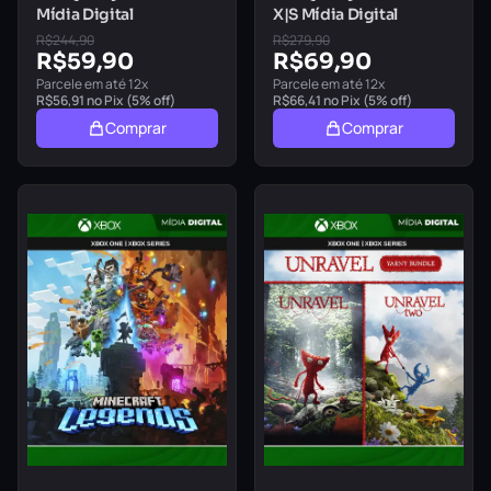
Mídia Digital
X|S Mídia Digital
R$
244,90
R$
279,90
R$
59,90
R$
69,90
Parcele em até 12x
Parcele em até 12x
R$
56,91
no Pix (5% off)
R$
66,41
no Pix (5% off)
Comprar
Comprar