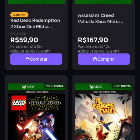
60% OFF
Assassins Creed
Red Dead Redemption
Valhalla Xbox Mídia
2 Xbox One Mídia
Digital
Digital
R$
149,90
R$
59,90
R$
167,90
Parcele em até 12x
Parcele em até 12x
R$
56,91
no Pix (5% off)
R$
159,51
no Pix (5% off)
Comprar
Comprar