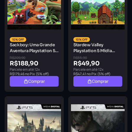
10% OFF
10% OFF
Sackboy: Uma Grande
Stardew Valley
Aventura Playstation 5
Playstation 5 Mídia
Mídia Digital
Digital
R$
209,90
R$
55,90
R$
188,90
R$
49,90
Parcele em até 12x
Parcele em até 12x
R$
179,46
no Pix (5% off)
R$
47,41
no Pix (5% off)
Comprar
Comprar