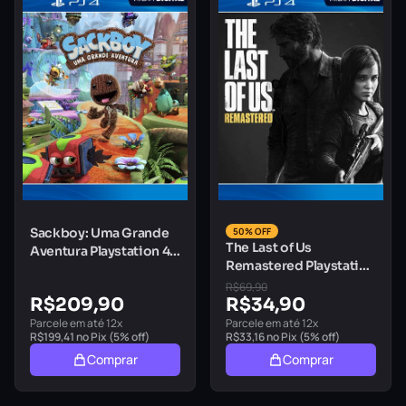
Sackboy: Uma Grande
50% OFF
The Last of Us
Aventura Playstation 4
Remastered Playstation
Mídia Digital
4 Mídia Digital
R$
69,90
R$
209,90
R$
34,90
Parcele em até 12x
Parcele em até 12x
R$
199,41
no Pix (5% off)
R$
33,16
no Pix (5% off)
Comprar
Comprar