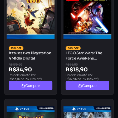
75% OFF
66% OFF
it takes two Playstation
LEGO Star Wars: The
4 Mídia Digital
Force Awakens
Playstation 4 Mídia
R$
139,90
R$
55,90
R$
34,90
Digital
R$
18,90
Parcele em até 12x
Parcele em até 12x
R$
33,16
no Pix (5% off)
R$
17,96
no Pix (5% off)
Comprar
Comprar