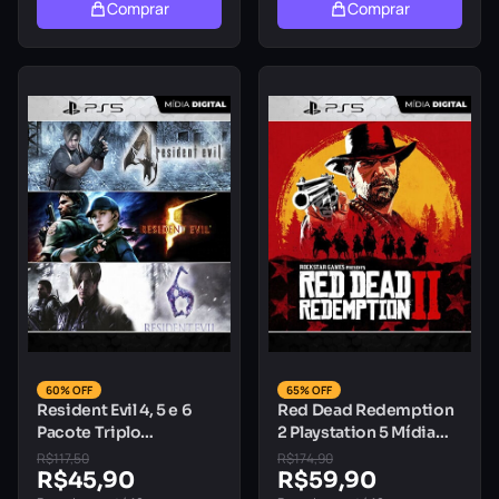
Comprar
Comprar
60% OFF
65% OFF
Resident Evil 4, 5 e 6
Red Dead Redemption
Pacote Triplo
2 Playstation 5 Mídia
Playstation 5 Mídia
Digital
R$
117,50
R$
174,90
Digital
R$
45,90
R$
59,90