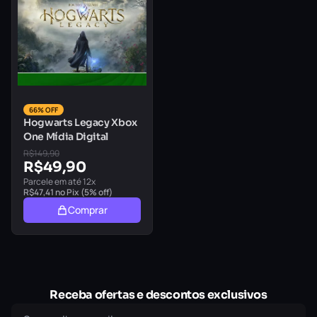
66% OFF
Hogwarts Legacy Xbox
One Mídia Digital
R$
149,90
R$
49,90
Parcele em até 12x
R$
47,41
no Pix (5% off)
Comprar
Receba ofertas e descontos exclusivos