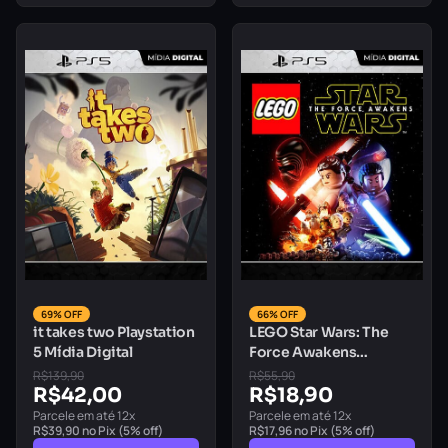
69% OFF
66% OFF
it takes two Playstation
LEGO Star Wars: The
5 Mídia Digital
Force Awakens
Playstation 5 Mídia
R$
139,90
R$
55,90
R$
42,00
Digital
R$
18,90
Parcele em até 12x
Parcele em até 12x
R$
39,90
no Pix (5% off)
R$
17,96
no Pix (5% off)