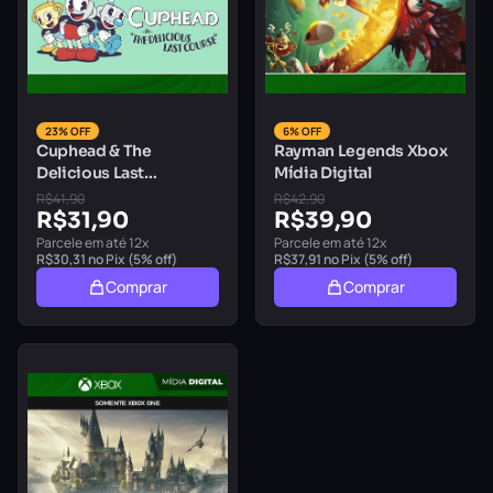
23% OFF
6% OFF
Cuphead & The
Rayman Legends Xbox
Delicious Last
Mídia Digital
Course Xbox Mídia
R$
41,90
R$
42,90
Digital
R$
31,90
R$
39,90
Parcele em até 12x
Parcele em até 12x
R$
30,31
no Pix (5% off)
R$
37,91
no Pix (5% off)
Comprar
Comprar