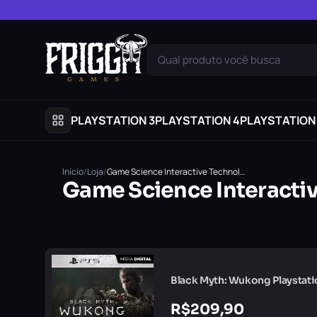
Pular para o conteúdo
Qual produto você busca
PLAYSTATION 3
PLAYSTATION 4
PLAYSTATION
Início
/
Loja
/
Game Science Interactive Technology
Game Science Interacti
Black Myth: Wukong Playstatio
R$
209,90