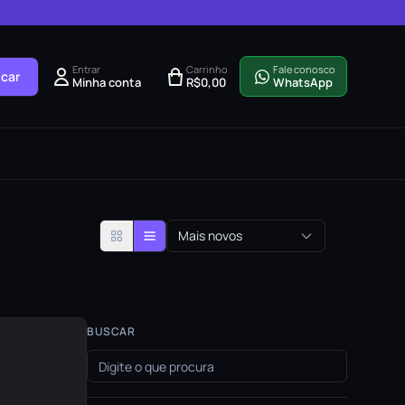
Entrar
Carrinho
Fale conosco
car
Minha conta
R$
0,00
WhatsApp
Mais novos
BUSCAR