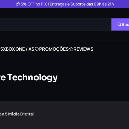
💳 5% OFF no PIX | Entregas e Suporte das 09h às 21h
Bus
 5
XBOX ONE / XS
PROMOÇÕES
REVIEWS
ve Technology
n 5 Mídia Digital